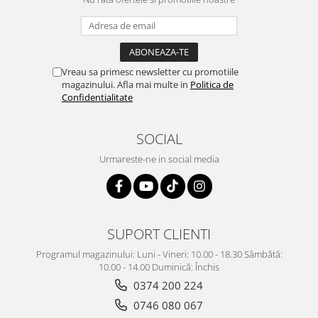
Lavoare
Lavoare freestanding
Lavoare pe blat
Vreau sa primesc newsletter cu promotiile
Lavoare sub blat
magazinului. Afla mai multe in
Politica de
Lavoare pe mobilier
Confidentialitate
Lavoare incastrabile
Lavoare suspendate,semipiedestal
SOCIAL
Bideuri
Urmareste-ne in social media
Bideuri stative
Bideuri suspendate
Vase WC
Vase WC stative
SUPORT CLIENTI
Vase WC suspendate
Programul magazinului: Luni - Vineri: 10.00 - 18.30 Sâmbătă:
WC pentru persoane cu dizabilitati
10.00 - 14.00 Duminică: Închis
Capace
0374 200 224
0746 080 067
Capace WC softclose