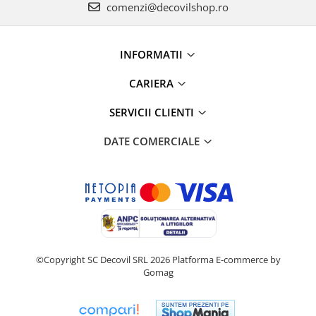
Capace WC clasice
comenzi@decovilshop.ro
Capace bideuri
Pisoare
INFORMATII
CARIERA
SERVICII CLIENTI
DATE COMERCIALE
©Copyright SC Decovil SRL 2026
Platforma E-commerce by
Gomag