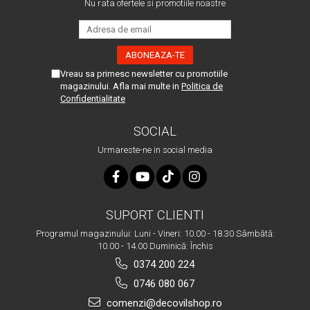
Nu rata ofertele si promotiile noastre
Lavoare
Lavoare freestanding
Lavoare pe blat
Lavoare sub blat
Vreau sa primesc newsletter cu promotiile
magazinului. Afla mai multe in
Politica de
Lavoare pe mobilier
Confidentialitate
Lavoare incastrabile
Lavoare suspendate,semipiedestal
SOCIAL
Bideuri
Urmareste-ne in social media
Bideuri stative
Bideuri suspendate
Vase WC
SUPORT CLIENTI
Vase WC stative
Programul magazinului: Luni - Vineri: 10.00 - 18.30 Sâmbătă:
Vase WC suspendate
10.00 - 14.00 Duminică: Închis
WC pentru persoane cu dizabilitati
0374 200 224
Capace
0746 080 067
Capace WC softclose
comenzi@decovilshop.ro