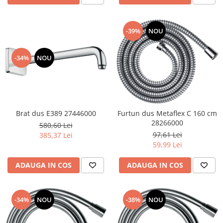
Lavoare
Lavoare freestanding
-39%
NOU
Lavoare pe blat
Lavoare sub blat
-34%
NOU
Lavoare pe mobilier
Lavoare incastrabile
Lavoare suspendate,semipiedestal
Bideuri
Brat dus E389 27446000
Furtun dus Metaflex C 160 cm
Bideuri stative
28266000
580,60 Lei
Bideuri suspendate
97,61 Lei
385,37 Lei
59,99 Lei
Vase WC
Vase WC stative
ADAUGA IN COS
ADAUGA IN COS
Vase WC suspendate
WC pentru persoane cu dizabilitati
Capace
-34%
NOU
-38%
NOU
Capace WC softclose