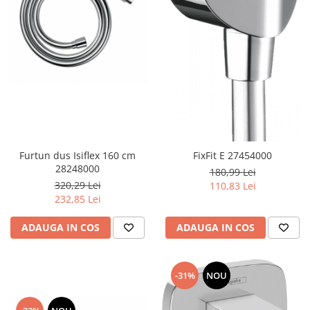
Furtun dus Isiflex 160 cm
FixFit E 27454000
28248000
180,99 Lei
320,29 Lei
110,83 Lei
232,85 Lei
ADAUGA IN COS
ADAUGA IN COS
-31%
NOU