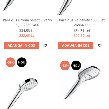
Para dus Croma Select S Vario
Para dus Rainfinity 130 3 jet
3 jet 26802400
26864000
334,53 Lei
684,31 Lei
222,68 Lei
507,39 Lei
ADAUGA IN COS
ADAUGA IN COS
-33%
NOU
-32%
NOU