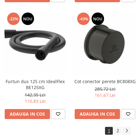
-22%
NOU
-43%
NOU
Furtun dus 125 cm IdealFlex
Cot conector perete BC808XG
BE125XG
285,72 Lei
142,35 Lei
161,67 Lei
110,83 Lei
ADAUGA IN COS
ADAUGA IN COS
1
2