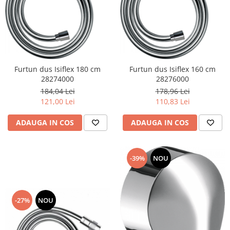
Capace WC clasice
Capace bideuri
Pisoare
Furtun dus Isiflex 180 cm
Furtun dus Isiflex 160 cm
28274000
28276000
184,04 Lei
178,96 Lei
121,00 Lei
110,83 Lei
ADAUGA IN COS
ADAUGA IN COS
-39%
NOU
-27%
NOU