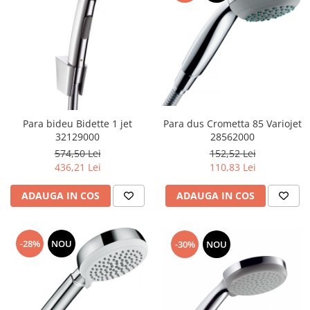
Para dus Crometta 85 Variojet
Para bideu Bidette 1 jet
28562000
32129000
152,52 Lei
574,50 Lei
110,83 Lei
436,21 Lei
ADAUGA IN COS
ADAUGA IN COS
-28%
NOU
-30%
NOU