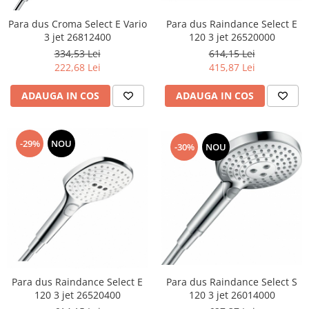
Para dus Croma Select E Vario
Para dus Raindance Select E
3 jet 26812400
120 3 jet 26520000
334,53 Lei
614,15 Lei
222,68 Lei
415,87 Lei
ADAUGA IN COS
ADAUGA IN COS
-29%
NOU
-30%
NOU
Para dus Raindance Select S
Para dus Raindance Select E
120 3 jet 26014000
120 3 jet 26520400