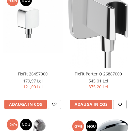
-33%
NOU
FixFit 26457000
FixFit Porter Q 26887000
179,97 Lei
545,01 Lei
121,00 Lei
375,20 Lei
ADAUGA IN COS
ADAUGA IN COS
-24%
NOU
-27%
NOU