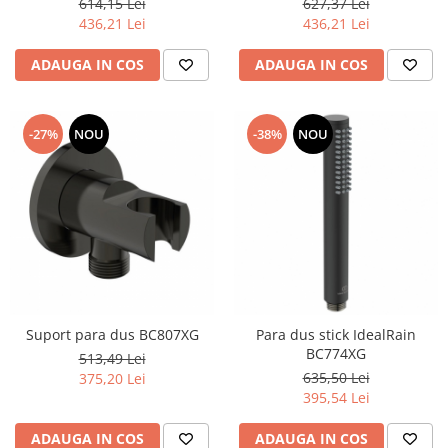
627,37 Lei
614,15 Lei
436,21 Lei
436,21 Lei
ADAUGA IN COS
ADAUGA IN COS
-27%
NOU
-38%
NOU
Suport para dus BC807XG
Para dus stick IdealRain
BC774XG
513,49 Lei
635,50 Lei
375,20 Lei
395,54 Lei
ADAUGA IN COS
ADAUGA IN COS