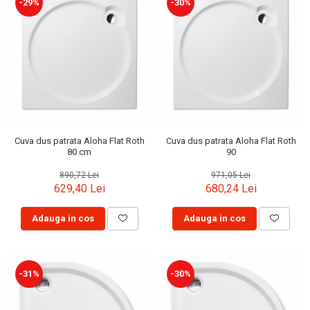
-29%
-30%
Cuva dus patrata Aloha Flat Roth
Cuva dus patrata Aloha Flat Roth
80 cm
90
890,72 Lei
971,05 Lei
629,40 Lei
680,24 Lei
Adauga in cos
Adauga in cos
-31%
-30%