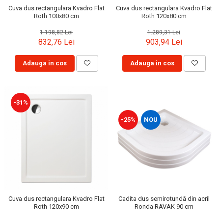
Cuva dus rectangulara Kvadro Flat
Cuva dus rectangulara Kvadro Flat
Roth 100x80 cm
Roth 120x80 cm
1.198,82 Lei
1.289,31 Lei
832,76 Lei
903,94 Lei
Adauga in cos
Adauga in cos
-31%
-25%
NOU
Cuva dus rectangulara Kvadro Flat
Cadita dus semirotundă din acril
Roth 120x90 cm
Ronda RAVAK 90 cm