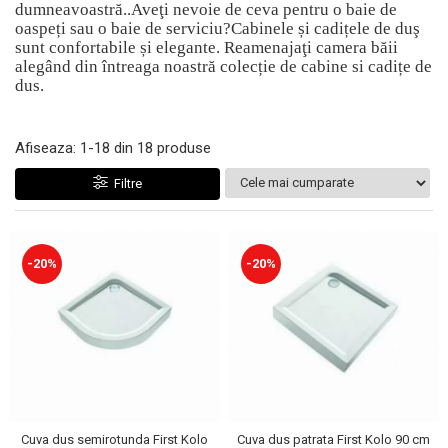
Geberit
dumneavoastră..Aveţi nevoie de ceva pentru o baie de
Accesorii lavoare
oaspeți sau o baie de serviciu?Cabinele și cadițele de duş
Grohe
Cabine si usi de dus
sunt confortabile și elegante. Reamenajaţi camera băii
Hansgrohe
alegând din întreaga noastră colecție de cabine si cadițe de
Cadite dus
dus.
Rigole dus, sifoane
Ideal Standard
Cazi de baie
Kolo
Afiseaza:
1-
18
din
18
produse
Cazi drepte
Oristo
Cazi de colt
Filtre
Ravak
Cazi asimetrice
Sanindusa1
Cazi freestanding
Tece
Paravane pentru cada
-20%
-20%
Piese si accesorii pentru cazi
Villeroy&Boch
Sifoane -sisteme de umplere cazi
Rezervoare WC
Rezervoare pe vas
Rezervoare incastrabile
Clapete de actionare WC
Baterii bucatarie
Cuva dus semirotunda First Kolo
Cuva dus patrata First Kolo 90 cm