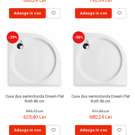
680,24 Lei
792,09 Lei
Capace WC clasice
Capace bideuri
Adauga in cos
Adauga in cos
Pisoare
-29%
-30%
Cuva dus semirotunda Dream Flat
Cuva dus semirotunda Dream Flat
Roth 80 cm
Roth 90 cm
890,72 Lei
971,05 Lei
629,40 Lei
680,24 Lei
Adauga in cos
Adauga in cos