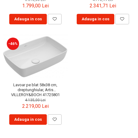
Capace WC clasice
1.799,00 Lei
2.341,71 Lei
Capace bideuri
Adauga in cos
Adauga in cos
Pisoare
-46%
Lavoar pe blat 58x38 cm,
dreptunghiular, Artis
VILLEROY&BOCH 41725801
4.135,00 Lei
2.219,00 Lei
Adauga in cos