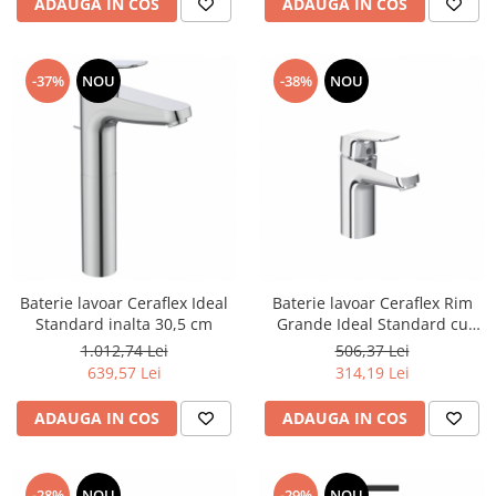
ADAUGA IN COS
ADAUGA IN COS
-37%
NOU
-38%
NOU
Baterie lavoar Ceraflex Ideal
Baterie lavoar Ceraflex Rim
Standard inalta 30,5 cm
Grande Ideal Standard cu
ventil
1.012,74 Lei
506,37 Lei
639,57 Lei
314,19 Lei
ADAUGA IN COS
ADAUGA IN COS
-28%
NOU
-29%
NOU