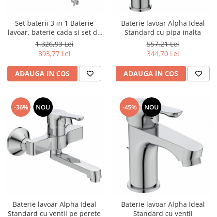
Set baterii 3 in 1 Baterie
Baterie lavoar Alpha Ideal
lavoar, baterie cada si set de
Standard cu pipa inalta
dus Ideal Standard Alpha
1.326,93 Lei
557,21 Lei
893,77 Lei
344,70 Lei
ADAUGA IN COS
ADAUGA IN COS
-36%
NOU
-45%
NOU
Baterie lavoar Alpha Ideal
Baterie lavoar Alpha Ideal
Standard cu ventil pe perete
Standard cu ventil