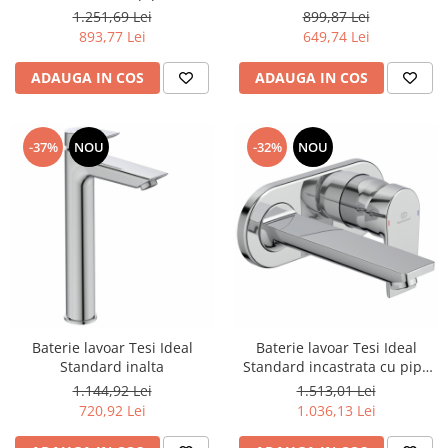
899,87 Lei
1.251,69 Lei
649,74 Lei
893,77 Lei
ADAUGA IN COS
ADAUGA IN COS
-37%
NOU
-32%
NOU
Baterie lavoar Tesi Ideal
Baterie lavoar Tesi Ideal
Standard inalta
Standard incastrata cu pipa
17,2 cm
1.144,92 Lei
1.513,01 Lei
720,92 Lei
1.036,13 Lei