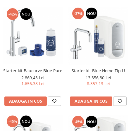
Lavoare
-37%
NOU
-42%
NOU
Lavoare freestanding
Lavoare pe blat
Lavoare sub blat
Lavoare pe mobilier
Lavoare incastrabile
Lavoare suspendate,semipiedestal
Bideuri
Bideuri stative
Starter kit Baucurve Blue Pure
Starter kit Blue Home Tip U
2.869,43 Lei
13.356,80 Lei
Bideuri suspendate
1.656,38 Lei
8.357,13 Lei
Vase WC
Vase WC stative
ADAUGA IN COS
ADAUGA IN COS
Vase WC suspendate
WC pentru persoane cu dizabilitati
Capace
-45%
NOU
-45%
NOU
Capace WC softclose