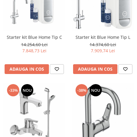
Capace WC clasice
Capace bideuri
Pisoare
Starter kit Blue Home Tip C
Starter kit Blue Home Tip L
14.254,60 Lei
14.374,60 Lei
7.848,73 Lei
7.909,74 Lei
ADAUGA IN COS
ADAUGA IN COS
-33%
NOU
-38%
NOU