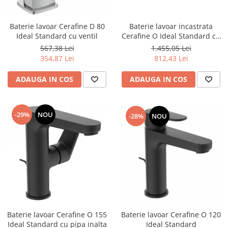
Baterie lavoar incastrata
Baterie lavoar Cerafine D 80
Cerafine O Ideal Standard cu
Ideal Standard cu ventil
pipa 22,4 cm
1.455,05 Lei
567,38 Lei
812,43 Lei
354,87 Lei
ADAUGA IN COS
ADAUGA IN COS
-29%
NOU
-28%
NOU
Baterie lavoar Cerafine O 120
Baterie lavoar Cerafine O 155
Ideal Standard
Ideal Standard cu pipa inalta