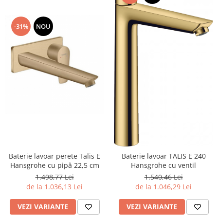
Geberit
Accesorii lavoare
Grohe
Cabine si usi de dus
-31%
NOU
Hansgrohe
Cadite dus
Rigole dus, sifoane
Ideal Standard
Cazi de baie
Kolo
Cazi drepte
Oristo
Cazi de colt
Ravak
Cazi asimetrice
Sanindusa1
Cazi freestanding
Tece
Paravane pentru cada
Piese si accesorii pentru cazi
Villeroy&Boch
Sifoane -sisteme de umplere cazi
Baterie lavoar perete Talis E
Baterie lavoar TALIS E 240
Rezervoare WC
Hansgrohe cu pipă 22,5 cm
Hansgrohe cu ventil
Rezervoare pe vas
1.498,77 Lei
1.540,46 Lei
de la 1.036,13 Lei
de la 1.046,29 Lei
Rezervoare incastrabile
Clapete de actionare WC
VEZI VARIANTE
VEZI VARIANTE
Baterii bucatarie