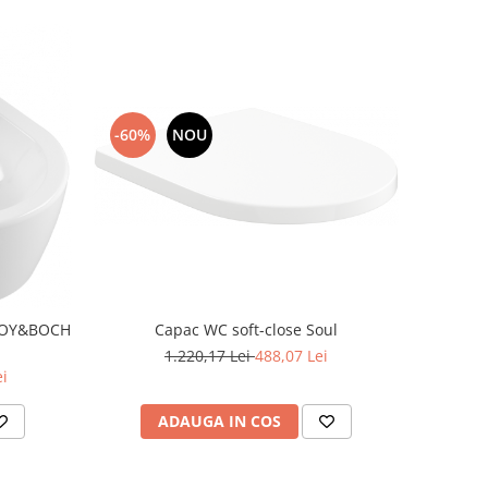
-60%
NOU
Capac WC soft-close Soul
EROY&BOCH
1.220,17 Lei
488,07 Lei
ei
ADAUGA IN COS