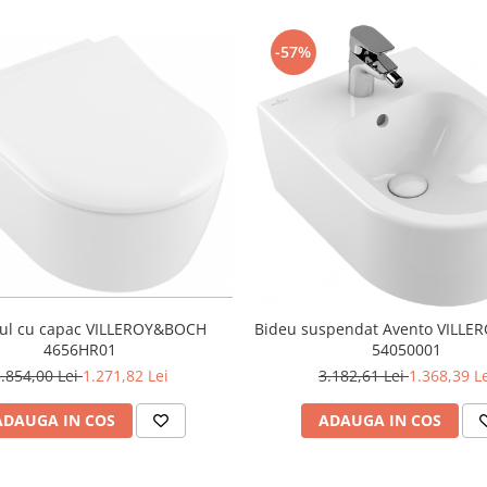
-57%
Bideu suspendat Avento VILL
4656HR01
54050001
.854,00 Lei
1.271,82 Lei
3.182,61 Lei
1.368,39 L
ADAUGA IN COS
ADAUGA IN COS