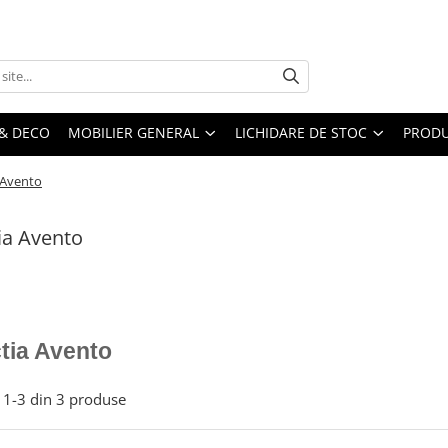
& DECO
MOBILIER GENERAL
LICHIDARE DE STOC
PRODU
 Avento
ia Avento
tia Avento
1-
3
din
3
produse