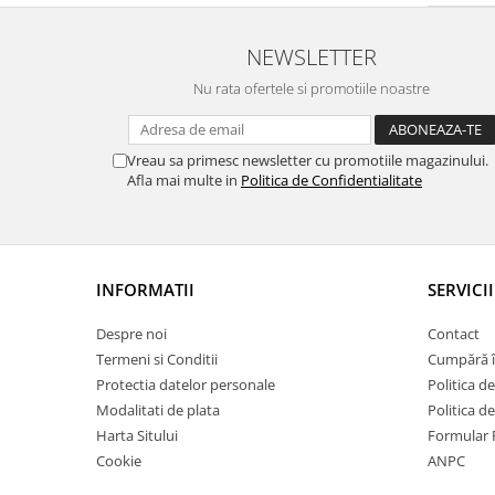
Lavoare
NEWSLETTER
Lavoare freestanding
Lavoare pe blat
Nu rata ofertele si promotiile noastre
Lavoare sub blat
Lavoare pe mobilier
Vreau sa primesc newsletter cu promotiile magazinului.
Lavoare incastrabile
Afla mai multe in
Politica de Confidentialitate
Lavoare suspendate,semipiedestal
Bideuri
Bideuri stative
INFORMATII
SERVICII
Bideuri suspendate
Vase WC
Despre noi
Contact
Vase WC stative
Termeni si Conditii
Cumpără î
Protectia datelor personale
Politica de
Vase WC suspendate
Modalitati de plata
Politica d
WC pentru persoane cu dizabilitati
Harta Sitului
Formular 
Capace
Cookie
ANPC
Capace WC softclose