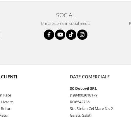
SOCIAL
Urmareste-ne in social media
P
 CLIENTI
DATE COMERCIALE
SC Decovil SRL
n Rate
J1994003010179
 Livrare
RO6542736
e Retur
Str. Stefan Cel Mare Nr. 2
Retur
Galati, Galati