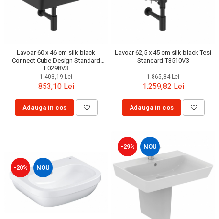
Lavoar 60 x 46 cm silk black
Lavoar 62,5 x 45 cm silk black Tesi
Connect Cube Design Standard
Standard T3510V3
E0298V3
1.403,19 Lei
1.865,84 Lei
853,10 Lei
1.259,82 Lei
Adauga in cos
Adauga in cos
-29%
NOU
-20%
NOU