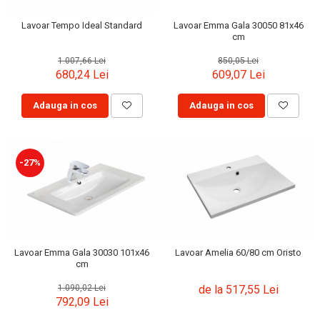
Lavoare
Lavoar Tempo Ideal Standard
Lavoar Emma Gala 30050 81x46
cm
Lavoare freestanding
Lavoare pe blat
1.007,66 Lei
850,05 Lei
680,24 Lei
609,07 Lei
Lavoare sub blat
Lavoare pe mobilier
Adauga in cos
Adauga in cos
Lavoare incastrabile
Lavoare suspendate,semipiedestal
Bideuri
-27%
Bideuri stative
Bideuri suspendate
Vase WC
Vase WC stative
Vase WC suspendate
Lavoar Emma Gala 30030 101x46
Lavoar Amelia 60/80 cm Oristo
cm
WC pentru persoane cu dizabilitati
Capace
1.090,02 Lei
de la 517,55 Lei
792,09 Lei
Capace WC softclose