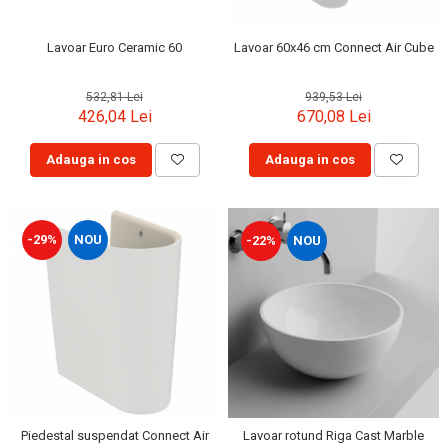
Lavoar Euro Ceramic 60
Lavoar 60x46 cm Connect Air Cube
532,81 Lei
939,53 Lei
426,04 Lei
670,08 Lei
Adauga in cos
Adauga in cos
-29%
NOU
-22%
NOU
Lavoar rotund Riga Cast Marble
Piedestal suspendat Connect Air