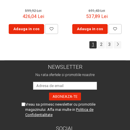
691,43 Lei
599,92 Lei
537,89 Lei
426,04 Lei
Adauga in cos
Adauga in cos
1
2
3
NEWSLETTER
Nu rata ofertele si promotiile noastre
Vreau sa primesc newsletter cu promotiile
magazinului. Afla mai multe in
Politica de
Confidentialitate
SOCIAL