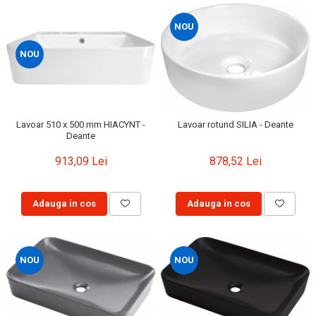
NOU
NOU
Lavoar 510 x 500 mm HIACYNT -
Lavoar rotund SILIA - Deante
Deante
913,09 Lei
878,52 Lei
Adauga in cos
Adauga in cos
NOU
NOU