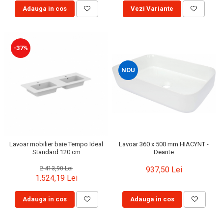
Capace WC clasice
Adauga in cos
Vezi Variante
Capace bideuri
Pisoare
-37%
NOU
Lavoar mobilier baie Tempo Ideal
Lavoar 360 x 500 mm HIACYNT -
Standard 120 cm
Deante
2.413,90 Lei
937,50 Lei
1.524,19 Lei
Adauga in cos
Adauga in cos