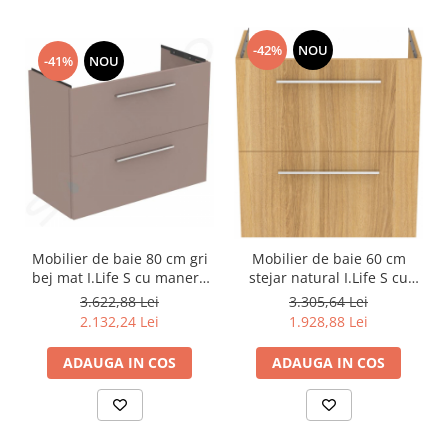
-42%
NOU
-41%
NOU
Mobilier de baie 80 cm gri
Mobilier de baie 60 cm
bej mat I.Life S cu manere
stejar natural I.Life S cu
crom mat
manere crom mat
3.622,88 Lei
3.305,64 Lei
2.132,24 Lei
1.928,88 Lei
ADAUGA IN COS
ADAUGA IN COS