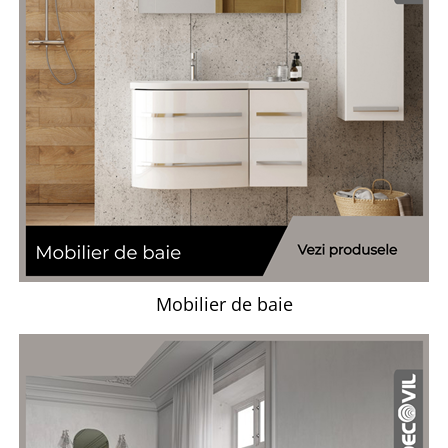
Capace WC clasice
Capace bideuri
Pisoare
Mobilier de baie