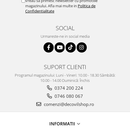
Vreau sa primesc newsletter cu promotiile
magazinului. Afla mai multe in
Politica de
Confidentialitate
SOCIAL
Urmareste-ne in social media
SUPORT CLIENTI
Programul magazinului: Luni - Vineri: 10.00 - 18.30 Sâmbătă:
10.00 - 14.00 Duminică: Închis
0374 200 224
0746 080 067
comenzi@decovilshop.ro
INFORMATII