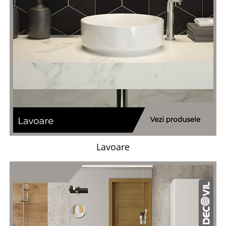
Lavoare
Lavoare freestanding
Lavoare pe blat
Lavoare sub blat
Lavoare pe mobilier
Lavoare incastrabile
Lavoare suspendate,semipiedestal
Bideuri
Bideuri stative
Bideuri suspendate
Lavoare
Vase WC
Vase WC stative
Vase WC suspendate
WC pentru persoane cu dizabilitati
Capace
Capace WC softclose