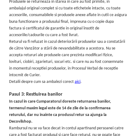
Produsele se returneaza in starea in care au fost primite, in
Lavoare
ambalajul original complet si cu toate etichetele intacte, cu toate
accesoriile, consumabilele si produsele anexe aflate in cutii ce asigura
Lavoare freestanding
buna functionare a produsului final, impreuna cu o copie dupa
Lavoare pe blat
factura si certificatul de garantie in original însotit de
Lavoare sub blat
accesoriile/cadourile cu care a fost livrat.
Lavoare pe mobilier
Returul va fi refuzat in cazul deteriorării produselor sau a constatării
Lavoare incastrabile
de către Vanzător a stării de nevandabilitate a acestora. Nu se
Lavoare suspendate,semipiedestal
accepta retururi ale produsele care prezinta modificari fizice,
lovituri, ciobiri, zgarieturi, socuri etc. si care nu au fost consemnate
Bideuri
in momentul receptiei produselor, in Procesul Verbal de receptie
Bideuri stative
intocmit de Curier.
Bideuri suspendate
Detalii despre cum sa ambalezi corect
aici
.
Vase WC
Pasul 3: Restiuirea banilor
Vase WC stative
In cazul in care Cumparatorul doreste returnarea banilor,
Vase WC suspendate
termenul maxim legal este de 14 de zile de la confirmarea
WC pentru persoane cu dizabilitati
returului, dar nu inainte ca produsul retur sa ajunga la
Capace
Decovilshop.
Rambursul nu se va face decat in contul apartinand persoanei catre
Capace WC softclose
care a fost facturat produsul si care face returul, nu se poate face