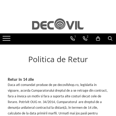
Obiecte sanitare
Mobilier baie
Mobilier general
Lichidare de stoc
Producatori Colectii
Baterii
Saltele
Obiecte sanitare Villeroy&Boch
Roth
Oglinzi baie
Baterii dus
Mobilier baie suspendat
Masute de cafea
Corpuri de iluminat
Cast Marble
1
2
Baterii cada
Mobilier baie stativ
Taburete
Besco
Baterii lavoar
Defra
Baterii bideu
Politica de Retur
Deante
Seturi Baterii
Duravit
Baterii cu Termostat
Vayer
Baterii-Sisteme Dus
Retur in 14 zile
Piese, accesorii montaj baterii
Kaldewei
Daca ati comandat produse de pe decovilshop.ro, legislatia in
Accesorii Baie
vigoare, acorda Cumparatorului dreptul de a se retrage din contract,
Politek Italia
fara a invoca un motiv si fara a suporta alte costuri decat cele de
Accesorii pentru Baie
Bellona
livrare. Potrivit OUG nr. 34/2014, Cumparatorul are dreptul de a
Accesorii Medicale
Gala
denunţa unilateral contractul la distanţă, în termen de 14 zile,
Sifoane-Ventile lavoare-bideu
calculate de la data primirii marfii.
Urmati mai jos pasii pentru