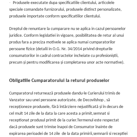
·
Produsele executate dupa specificatiile clientului, articolele
speciale comandate furnizorului, produsele distinct personalizate,
produsele importate conform specificatiilor clientului.
Dreptul de renuntare la cumparare nu se aplica in cazul persoanelor
juridice. Conform legislatiei in vigoare, posibilitatea de retur al unui
produs fara a preciza motivele se aplica numai cumparatorilor
persoane fizice (detalii in O.G. Nr. 34/2014 privind drepturile
consumatorilor in cadrul contractelor incheiate cu profesioniştii,
precum şi pentru modificarea şi completarea unor acte normative).
Obligatiile Cumparatorului la returul produselor
Cumparatorul returnează produsele dandu-le Curierului trimis de
Vanzator sau unei persoane autorizate, de Decovilshop , să
recepţioneze produsele, fără întârziere nejustificată şi în decurs de
cel mult 14 zile de la data la care acesta a primit,semnat si
receptionat produsul primit de la curier.Termenul este respectat
dacă produsele sunt trimise înapoi de Consumator înainte de
expirarea perioadei de 14 zile de la data primirii,semnarii si receptiei