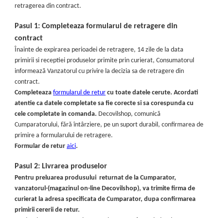
Geberit
Accesorii lavoare
retragerea din contract.
Grohe
Cabine si usi de dus
Pasul 1:
Completeaza formularul de retragere din
Hansgrohe
Cadite dus
contract
Rigole dus, sifoane
Ideal Standard
Înainte de expirarea perioadei de retragere, 14 zile de la data
Cazi de baie
Kolo
primirii si receptiei produselor primite prin curierat, Consumatorul
Cazi drepte
informează Vanzatorul cu privire la decizia sa de retragere din
Oristo
contract.
Cazi de colt
Ravak
Completeaza
formularul de retur
cu toate datele cerute. Acordati
Cazi asimetrice
atentie ca datele completate sa fie corecte si sa corespunda cu
Sanindusa1
Cazi freestanding
cele completate in comanda.
Decovilshop, comunică
Tece
Paravane pentru cada
Cumparatorului, fără întârziere, pe un suport durabil, confirmarea de
Piese si accesorii pentru cazi
Villeroy&Boch
primire a formularului de retragere.
Formular de retur
aici
.
Sifoane -sisteme de umplere cazi
Rezervoare WC
Pasul 2: Livrarea produselor
Rezervoare pe vas
Pentru preluarea produsului returnat de la Cumparator,
Rezervoare incastrabile
vanzatorul-(magazinul on-line Decovilshop), va trimite firma de
curierat la adresa specificata de Cumparator, dupa confirmarea
Clapete de actionare WC
primirii cererii de retur.
Baterii bucatarie