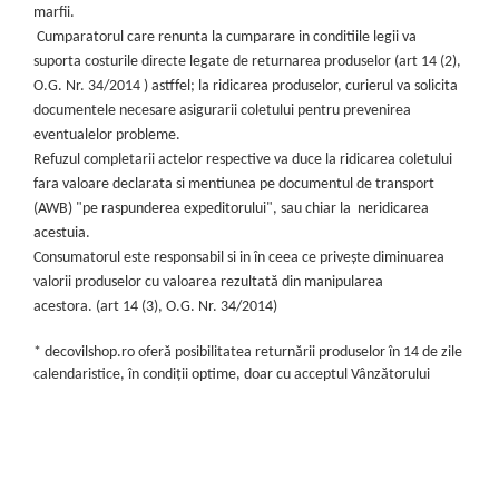
marfii.
Cumparatorul care renunta la cumparare in conditiile legii va
suporta costurile directe legate de returnarea produselor (art 14 (2),
O.G. Nr. 34/2014 ) astffel; la ridicarea produselor, curierul va solicita
documentele necesare asigurarii coletului pentru prevenirea
eventualelor probleme.
Refuzul completarii actelor respective va duce la ridicarea coletului
fara valoare declarata si mentiunea pe documentul de transport
(AWB) "pe raspunderea expeditorului", sau chiar la neridicarea
acestuia.
Consumatorul este responsabil si in în ceea ce priveşte diminuarea
valorii produselor cu valoarea rezultată din manipularea
acestora. (art 14 (3), O.G. Nr. 34/2014)
* decovilshop.ro oferă posibilitatea returnării produselor în 14 de zile
calendaristice, în condiții optime, doar cu acceptul Vânzătorului