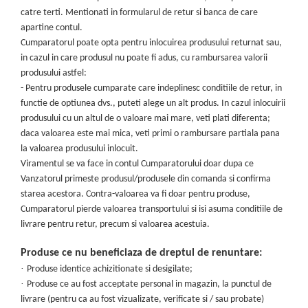
Capace WC clasice
catre terti. Mentionati in formularul de retur si banca de care
Capace bideuri
apartine contul.
Pisoare
Cumparatorul poate opta pentru inlocuirea produsului returnat sau,
in cazul in care produsul nu poate fi adus, cu rambursarea valorii
produsului astfel:
- Pentru produsele cumparate care indeplinesc conditiile de retur, in
functie de optiunea dvs., puteti alege un alt produs. In cazul inlocuirii
produsului cu un altul de o valoare mai mare, veti plati diferenta;
daca valoarea este mai mica, veti primi o rambursare partiala pana
la valoarea produsului inlocuit.
Viramentul se va face in contul Cumparatorului doar dupa ce
Vanzatorul primeste produsul/produsele din comanda si confirma
starea acestora. Contra-valoarea va fi doar pentru produse,
Cumparatorul pierde valoarea transportului si isi asuma conditiile de
livrare pentru retur, precum si valoarea acestuia.
Produse ce nu beneficiaza de dreptul de renuntare:
·
Produse identice achizitionate si desigilate;
·
Produse ce au fost acceptate personal in magazin, la punctul de
livrare (pentru ca au fost vizualizate, verificate si / sau probate)