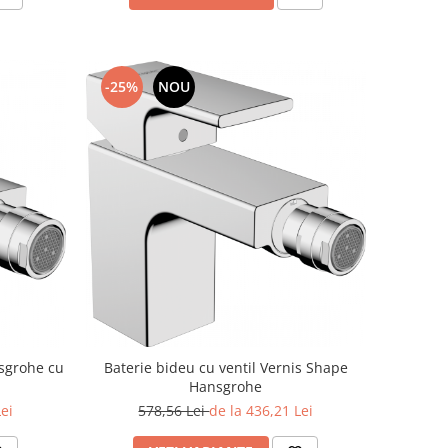
-25%
NOU
Baterie bideu cu ventil Vernis Shape
nsgrohe cu
Hansgrohe
578,56 Lei
de la 436,21 Lei
Lei