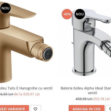
NOU
-45%
NOU
ideu Talis E Hansgrohe cu ventil
Baterie bideu Alpha Ideal Sta
ventil
46,65 Lei
de la 659,91 Lei
458,58 Lei
253,18 Lei
VEZI VARIANTE
ADAUGA IN COS