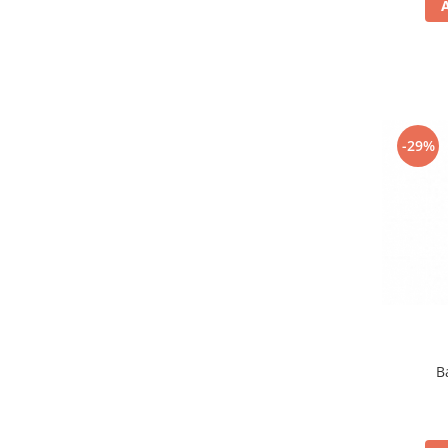
-29%
B