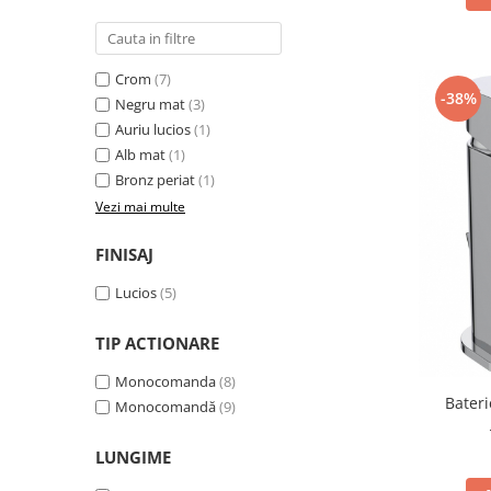
Capace WC clasice
Capace bideuri
Pisoare
Crom
(7)
-38%
Negru mat
(3)
Auriu lucios
(1)
Alb mat
(1)
Bronz periat
(1)
Vezi mai multe
FINISAJ
Lucios
(5)
TIP ACTIONARE
Monocomanda
(8)
Bater
Monocomandă
(9)
LUNGIME