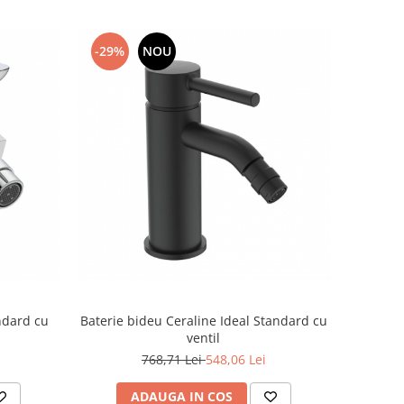
-29%
NOU
ndard cu
Baterie bideu Ceraline Ideal Standard cu
ventil
768,71 Lei
548,06 Lei
ADAUGA IN COS