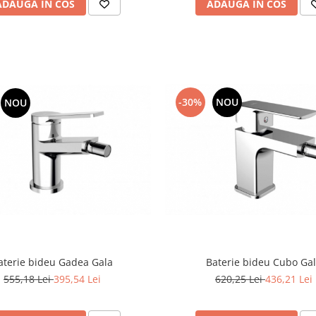
ADAUGA IN COS
ADAUGA IN COS
-30%
NOU
NOU
aterie bideu Gadea Gala
Baterie bideu Cubo Ga
555,18 Lei
395,54 Lei
620,25 Lei
436,21 Lei