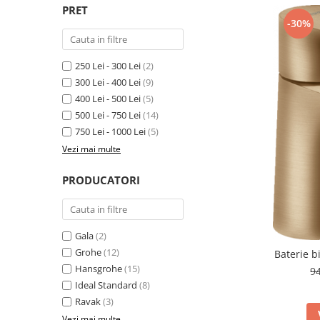
Geberit
Accesorii lavoare
PRET
Grohe
-30%
Cabine si usi de dus
Hansgrohe
Cadite dus
Rigole dus, sifoane
250 Lei - 300 Lei
(2)
Ideal Standard
300 Lei - 400 Lei
(9)
Cazi de baie
Kolo
400 Lei - 500 Lei
(5)
Cazi drepte
Oristo
500 Lei - 750 Lei
(14)
Cazi de colt
750 Lei - 1000 Lei
(5)
Ravak
Cazi asimetrice
Vezi mai multe
Sanindusa1
Cazi freestanding
Tece
PRODUCATORI
Paravane pentru cada
Piese si accesorii pentru cazi
Villeroy&Boch
Sifoane -sisteme de umplere cazi
Rezervoare WC
Gala
(2)
Grohe
(12)
Baterie b
Rezervoare pe vas
Hansgrohe
(15)
9
Rezervoare incastrabile
Ideal Standard
(8)
Clapete de actionare WC
Ravak
(3)
Baterii bucatarie
Vezi mai multe