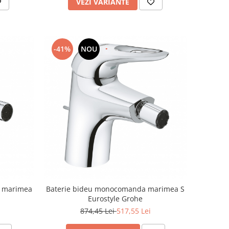
VEZI VARIANTE
-41%
NOU
e marimea
Baterie bideu monocomanda marimea S
Eurostyle Grohe
874,45 Lei
517,55 Lei