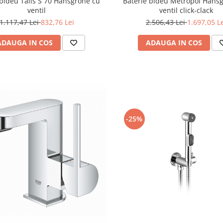
 bideu Talis S 70 Hansgrohe cu
Baterie bideu Metropol Hans
ventil
ventil click-clack
1.117,47 Lei
832,76 Lei
2.506,43 Lei
1.697,05 L
ADAUGA IN COS
ADAUGA IN COS
-25%