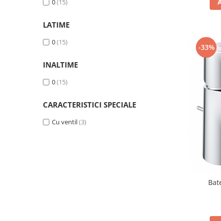
0
(15)
LATIME
0
(15)
-33%
INALTIME
0
(15)
CARACTERISTICI SPECIALE
Cu ventil
(3)
Bat