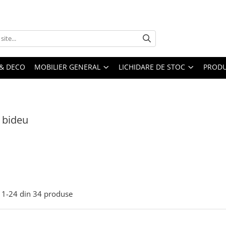
& DECO
MOBILIER GENERAL
LICHIDARE DE STOC
PRODU
i bideu
1-
24
din
34
produse