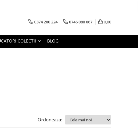
0374 200 224
0746 080 067
0,00
CATORI COLECTII
BLOG
Ordoneaza: