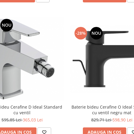
NOU
-28%
NOU
Baterie bideu Cerafine O Ideal
bideu Cerafine D Ideal Standard
cu ventil negru mat
cu ventil
829,71 Lei
598,90 Lei
595,85 Lei
365,03 Lei
ADAUGA IN COS
ADAUGA IN COS