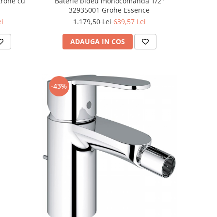
grohe cu
Baterie bideu monocomanda 1/2"
32935001 Grohe Essence
ei
1.179,50 Lei
639,57 Lei
ADAUGA IN COS
-43%