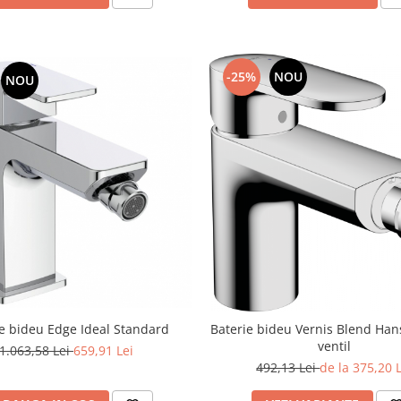
-25%
NOU
NOU
ie bideu Edge Ideal Standard
Baterie bideu Vernis Blend Ha
ventil
1.063,58 Lei
659,91 Lei
492,13 Lei
de la 375,20 