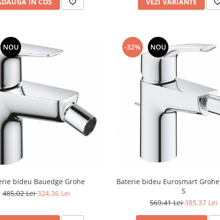
ADAUGA IN COS
VEZI VARIANTE
NOU
-32%
NOU
erie bideu Bauedge Grohe
Baterie bideu Eurosmart Groh
S
485,02 Lei
324,36 Lei
569,41 Lei
385,37 Lei