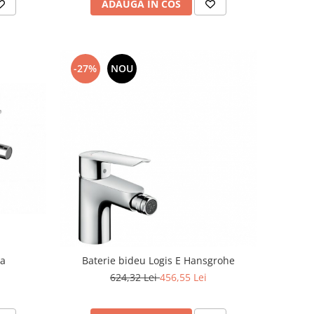
ADAUGA IN COS
-27%
NOU
la
Baterie bideu Logis E Hansgrohe
624,32 Lei
456,55 Lei