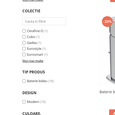
Lavoare
COLECTIE
Lavoare freestanding
Lavoare pe blat
-39%
Lavoare sub blat
Cerafine O
(1)
Lavoare pe mobilier
Cubo
(1)
Lavoare incastrabile
Gadea
(1)
Lavoare suspendate,semipiedestal
Eurostyle
(1)
Bideuri
Eurosmart
(1)
Vezi mai multe
Bideuri stative
Bideuri suspendate
TIP PRODUS
Vase WC
Baterie bideu
(16)
Vase WC stative
Vase WC suspendate
Baterie 
DESIGN
WC pentru persoane cu dizabilitati
Modern
(10)
Capace
Capace WC softclose
CULOARE.