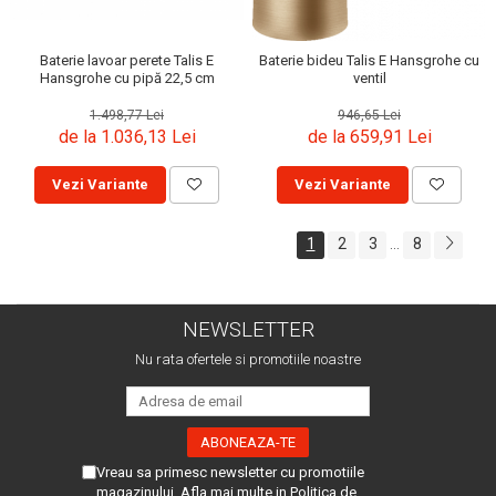
Baterie lavoar perete Talis E
Baterie bideu Talis E Hansgrohe cu
Hansgrohe cu pipă 22,5 cm
ventil
1.498,77 Lei
946,65 Lei
de la 1.036,13 Lei
de la 659,91 Lei
Vezi Variante
Vezi Variante
1
2
3
8
...
NEWSLETTER
Nu rata ofertele si promotiile noastre
Vreau sa primesc newsletter cu promotiile
magazinului. Afla mai multe in
Politica de