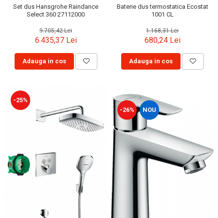
Baterie dus termostatica Ecostat
Set dus Hansgrohe Raindance
1001 CL
Select 360 27112000
1.168,31 Lei
9.705,42 Lei
680,24 Lei
6.435,37 Lei
Adauga in cos
Adauga in cos
-25%
-26%
NOU