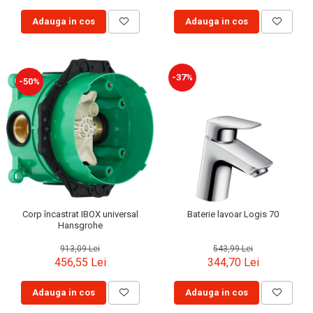
Capace WC clasice
Adauga in cos
Adauga in cos
Capace bideuri
Pisoare
-37%
-50%
Corp încastrat IBOX universal
Baterie lavoar Logis 70
Hansgrohe
913,09 Lei
543,99 Lei
456,55 Lei
344,70 Lei
Adauga in cos
Adauga in cos