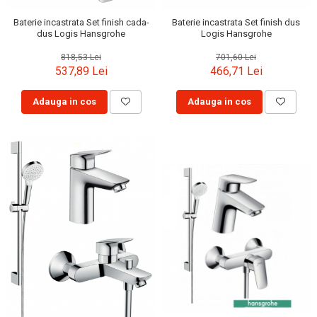
Baterie incastrata Set finish cada-
Baterie incastrata Set finish dus
dus Logis Hansgrohe
Logis Hansgrohe
818,53 Lei
701,60 Lei
537,89 Lei
466,71 Lei
Adauga in cos
Adauga in cos