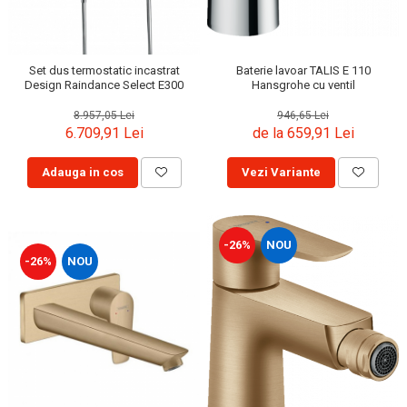
Baterie lavoar TALIS E 110
Set dus termostatic incastrat
Hansgrohe cu ventil
Design Raindance Select E300
946,65 Lei
8.957,05 Lei
de la 659,91 Lei
6.709,91 Lei
Vezi Variante
Adauga in cos
-26%
NOU
-26%
NOU