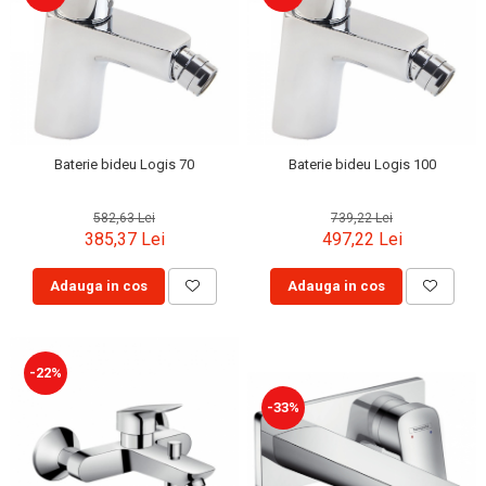
Baterie bideu Logis 70
Baterie bideu Logis 100
582,63 Lei
739,22 Lei
385,37 Lei
497,22 Lei
Adauga in cos
Adauga in cos
-22%
-33%