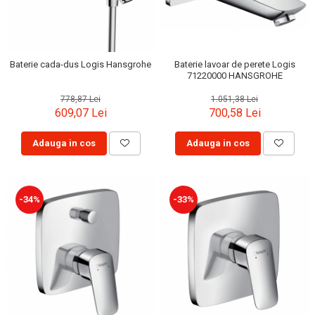
Baterie cada-dus Logis Hansgrohe
Baterie lavoar de perete Logis
71220000 HANSGROHE
778,87 Lei
1.051,38 Lei
609,07 Lei
700,58 Lei
Adauga in cos
Adauga in cos
-34%
-33%