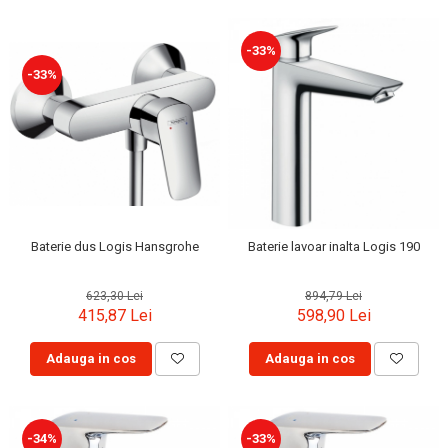
-33%
-33%
Baterie dus Logis Hansgrohe
Baterie lavoar inalta Logis 190
623,30 Lei
894,79 Lei
415,87 Lei
598,90 Lei
Adauga in cos
Adauga in cos
-34%
-33%