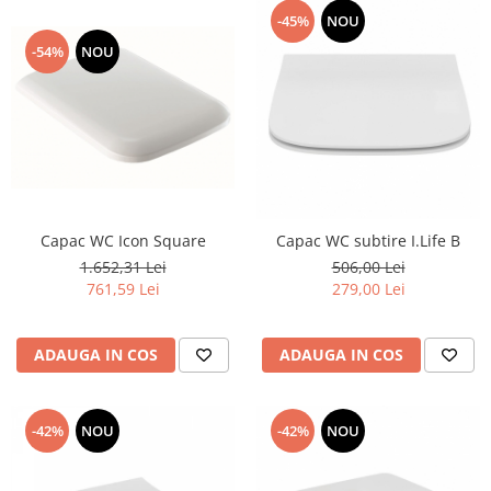
-45%
NOU
-54%
NOU
Capac WC Icon Square
Capac WC subtire I.Life B
1.652,31 Lei
506,00 Lei
761,59 Lei
279,00 Lei
ADAUGA IN COS
ADAUGA IN COS
-42%
NOU
-42%
NOU