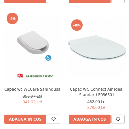
Capace WC clasice
Capace bideuri
Pisoare
-5%
-40%
Capac WC Connect Air Ideal
Capac wc WCCare Sanindusa
Standard E036501
358,97 Lei
462,00 Lei
341,02 Lei
279,00 Lei
ADAUGA IN COS
ADAUGA IN COS