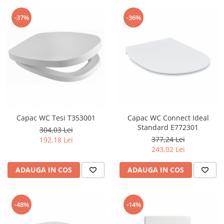
-37%
-36%
Capac WC Tesi T353001
Capac WC Connect Ideal
Standard E772301
304,03 Lei
377,24 Lei
192,18 Lei
243,02 Lei
ADAUGA IN COS
ADAUGA IN COS
-48%
-14%