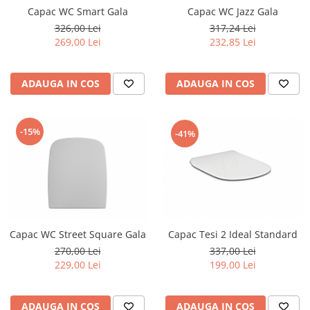
Capac WC Smart Gala
Capac WC Jazz Gala
Lavoare
326,00 Lei
317,24 Lei
Lavoare freestanding
269,00 Lei
232,85 Lei
Lavoare pe blat
Lavoare sub blat
ADAUGA IN COS
ADAUGA IN COS
Lavoare pe mobilier
Lavoare incastrabile
Lavoare suspendate,semipiedestal
-15%
-41%
Bideuri
Bideuri stative
Bideuri suspendate
Vase WC
Vase WC stative
Capac Tesi 2 Ideal Standard
Capac WC Street Square Gala
Vase WC suspendate
337,00 Lei
270,00 Lei
WC pentru persoane cu dizabilitati
199,00 Lei
229,00 Lei
Capace
Capace WC softclose
ADAUGA IN COS
ADAUGA IN COS