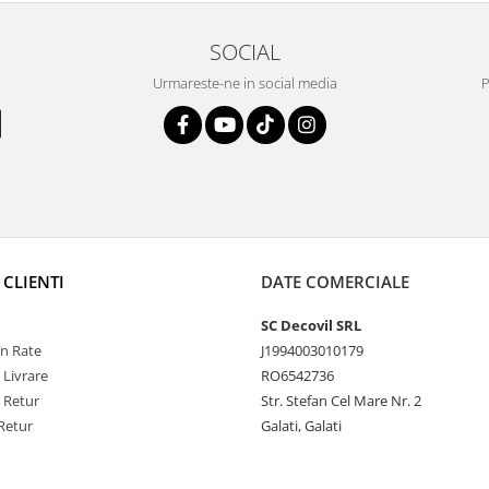
SOCIAL
Urmareste-ne in social media
P
 CLIENTI
DATE COMERCIALE
SC Decovil SRL
n Rate
J1994003010179
 Livrare
RO6542736
e Retur
Str. Stefan Cel Mare Nr. 2
Retur
Galati, Galati