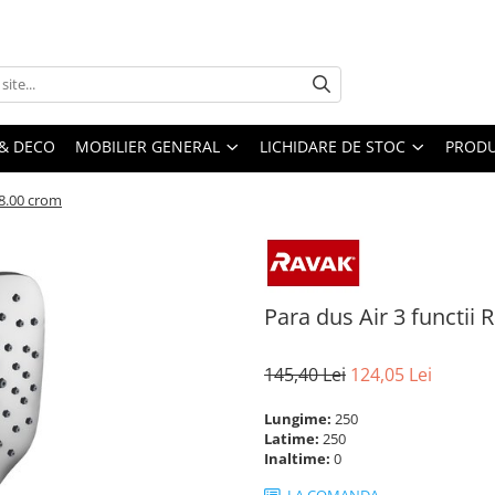
& DECO
MOBILIER GENERAL
LICHIDARE DE STOC
PRODU
58.00 crom
Para dus Air 3 functii
145,40 Lei
124,05 Lei
Lungime:
250
Latime:
250
Inaltime:
0