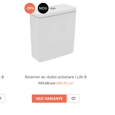
-39%
NOU
-49%
Rezervor wc dubla actionare I.Life B
e B
Supor
797,00 Lei
489,00 Lei
7
VEZI VARIANTE
AD