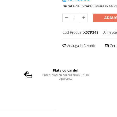
LA COMANDA
Durata de livrare:
Livrare in 14-21
ADAUG
Cod Produs:
X07P348
Ai nevoi
Adauga la Favorite
Cere 
Plata cu cardul
Puteti plati cu cardul simplu si in
siguranta