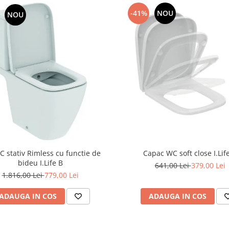
-41%
NOU
NOU
C stativ Rimless cu functie de
Capac WC soft close I.Lif
bideu I.Life B
641,00 Lei
379,00 Lei
1.816,00 Lei
779,00 Lei
ADAUGA IN COS
ADAUGA IN COS