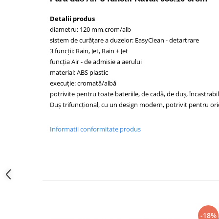
Lavoare
Detalii produs
Lavoare freestanding
diametru: 120 mm,crom/alb
Lavoare pe blat
sistem de curățare a duzelor: EasyClean - detartrare
3 funcții: Rain, Jet, Rain + Jet
Lavoare sub blat
funcția Air - de admisie a aerului
Lavoare pe mobilier
material: ABS plastic
Lavoare incastrabile
execuție: cromată/albă
Lavoare suspendate,semipiedestal
potrivite pentru toate bateriile, de cadă, de duș, încastra
Bideuri
Duș trifuncțional, cu un design modern, potrivit pentru ori
Bideuri stative
Informatii conformitate produs
Bideuri suspendate
Vase WC
Vase WC stative
Vase WC suspendate
WC pentru persoane cu dizabilitati
Capace
Capace WC softclose
-18%