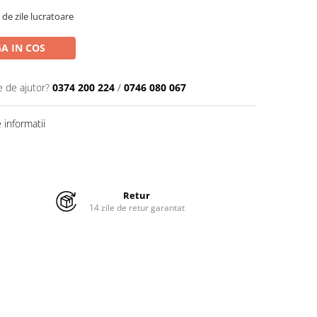
 de zile lucratoare
A IN COS
e de ajutor?
0374 200 224
/
0746 080 067
informatii
Retur
14 zile de retur garantat