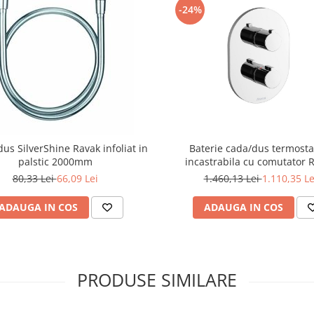
-24%
us SilverShine Ravak infoliat in
Baterie cada/dus termosta
palstic 2000mm
incastrabila cu comutator 
80,33 Lei
66,09 Lei
1.460,13 Lei
1.110,35 Le
ADAUGA IN COS
ADAUGA IN COS
PRODUSE SIMILARE