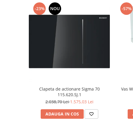
-23%
NOU
-57%
Clapeta de actionare Sigma 70
Vas W
115.620.SJ.1
2.038,70 Lei
1.575,03 Lei
ADAUGA IN COS