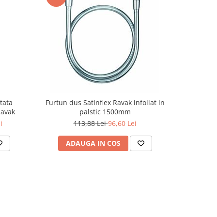
tata
Furtun dus Satinflex Ravak infoliat in
Furtun dus
Ravak
palstic 1500mm
i
113,88 Lei
96,60 Lei
ADAUGA IN COS
AD