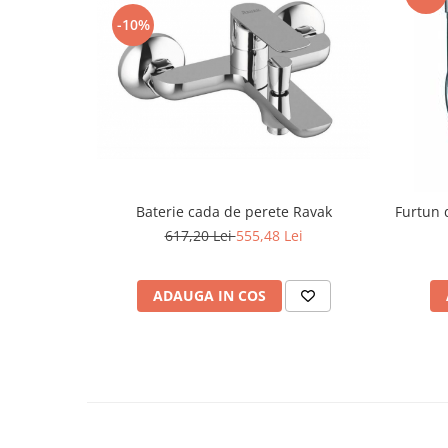
Capace WC clasice
-10%
Capace bideuri
Pisoare
Baterie cada de perete Ravak
Furtun d
617,20 Lei
555,48 Lei
ADAUGA IN COS