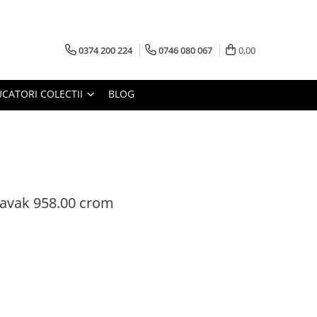
0374 200 224
0746 080 067
0,00
CATORI COLECTII
BLOG
 Ravak 958.00 crom