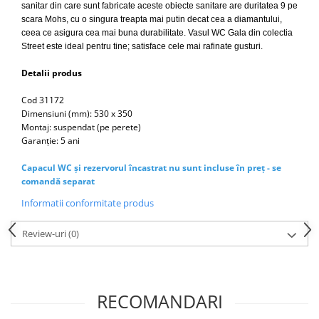
Capace WC clasice
sanitar din care sunt fabricate aceste obiecte sanitare are duritatea 9 pe
scara Mohs, cu o singura treapta mai putin decat cea a diamantului,
Capace bideuri
ceea ce asigura cea mai buna durabilitate. Vasul WC Gala din colectia
Pisoare
Street este ideal pentru tine; satisface cele mai rafinate gusturi.
Detalii produs
Cod 31172
Dimensiuni (mm): 530 x 350
Montaj: suspendat (pe perete)
Garanție: 5 ani
Capacul WC și rezervorul încastrat nu sunt incluse în preț - se
comandă separat
Informatii conformitate produs
Review-uri
(0)
RECOMANDARI