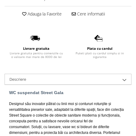
Lavoare
Adauga la Favorite
Cere informatii
Lavoare freestanding
Lavoare pe blat
Lavoare sub blat
Lavoare pe mobilier
Lavoare incastrabile
Livrare gratuita
Plata cu cardul
Livrare gratuita pentru comenzile cu
Puteti plati cu cardul simplu si in
Lavoare suspendate,semipiedestal
o valoare mai mare de 8000 de lei
siguranta
Bideuri
Bideuri stative
Descriere
Bideuri suspendate
Vase WC
WC suspendat Street Gala
Vase WC stative
Designul său inovator pătrat cu linii moi și contururi rotunjite și
Vase WC suspendate
versatilitatea pieselor sale, adaptabil la diferite spații, face din colecția
WC pentru persoane cu dizabilitati
Street Square o colectie de obiecte sanitare moderna și funcționala,
Capace
conceputa pentru a satisface nevoile oricarui fel de
consumatori. Soluții, cu lavoare, vase wc si bideuri de diferite
Capace WC softclose
dimensiuni, pentru a proiecta băi cu architectura diversa.
Portelanul