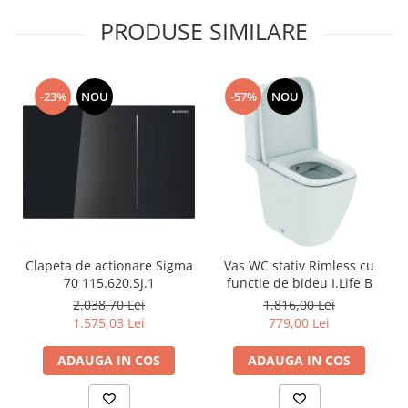
PRODUSE SIMILARE
-23%
NOU
-57%
NOU
Clapeta de actionare Sigma
Vas WC stativ Rimless cu
70 115.620.SJ.1
functie de bideu I.Life B
2.038,70 Lei
1.816,00 Lei
1.575,03 Lei
779,00 Lei
ADAUGA IN COS
ADAUGA IN COS