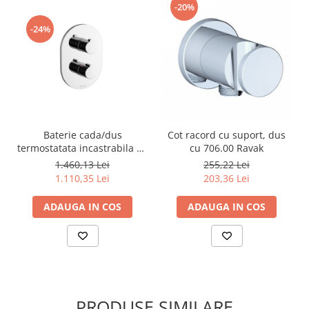
-20%
-24%
Baterie cada/dus
Cot racord cu suport, dus
termostatata incastrabila cu
cu 706.00 Ravak
comutator Ravak
1.460,13 Lei
255,22 Lei
1.110,35 Lei
203,36 Lei
ADAUGA IN COS
ADAUGA IN COS
PRODUSE SIMILARE