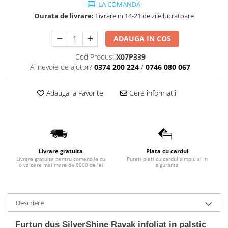
LA COMANDA
Lavoare
Durata de livrare:
Livrare in 14-21 de zile lucratoare
Lavoare freestanding
ADAUGA IN COS
Lavoare pe blat
Lavoare sub blat
Cod Produs:
X07P339
Lavoare pe mobilier
Ai nevoie de ajutor?
0374 200 224
/
0746 080 067
Lavoare incastrabile
Lavoare suspendate,semipiedestal
Adauga la Favorite
Cere informatii
Bideuri
Bideuri stative
Bideuri suspendate
Vase WC
Livrare gratuita
Plata cu cardul
Livrare gratuita pentru comenzile cu
Puteti plati cu cardul simplu si in
Vase WC stative
o valoare mai mare de 8000 de lei
siguranta
Vase WC suspendate
WC pentru persoane cu dizabilitati
Descriere
Capace
Capace WC softclose
Furtun dus SilverShine Ravak infoliat in palstic