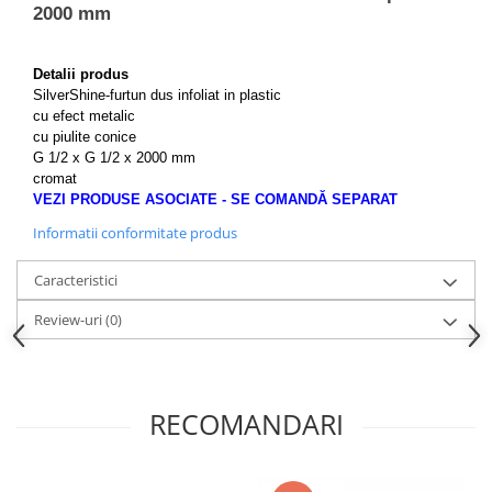
Capace WC clasice
2000 mm
Capace bideuri
Pisoare
Detalii produs
SilverShine-furtun dus infoliat in plastic
cu efect metalic
cu piulite conice
G 1/2 x G 1/2 x 2000 mm
cromat
VEZI PRODUSE ASOCIATE - SE COMANDĂ SEPARAT
Informatii conformitate produs
Caracteristici
Review-uri
(0)
RECOMANDARI