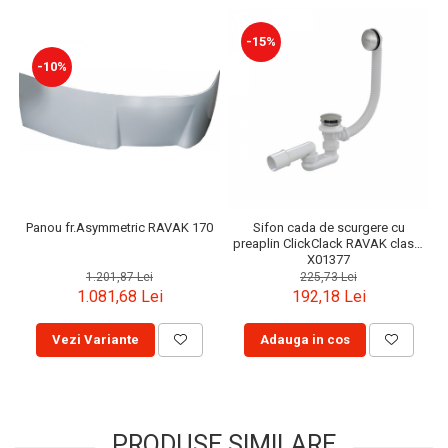
-15%
-10%
Panou fr.Asymmetric RAVAK 170
Sifon cada de scurgere cu
preaplin ClickClack RAVAK clasic
X01377
1.201,87 Lei
225,73 Lei
1.081,68 Lei
192,18 Lei
Vezi Variante
Adauga in cos
PRODUSE SIMILARE