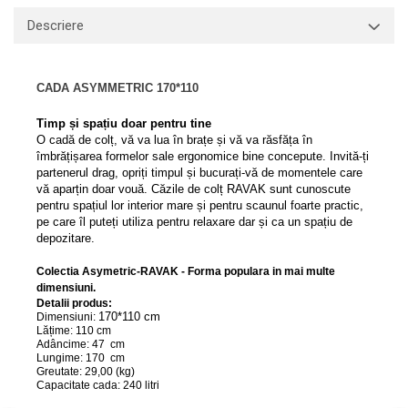
Capace WC clasice
Descriere
Capace bideuri
Pisoare
CADA ASYMMETRIC 170*110
Timp și spațiu doar pentru tine
O cadă de colț, vă va lua în brațe și vă va răsfăța în
îmbrățișarea formelor sale ergonomice bine concepute. Invită-ți
partenerul drag, opriți timpul și bucurați-vă de momentele care
vă aparțin doar vouă. Căzile de colț RAVAK sunt cunoscute
pentru spațiul lor interior mare și pentru scaunul foarte practic,
pe care îl puteți utiliza pentru relaxare dar și ca un spațiu de
depozitare.
Colectia Asymetric-RAVAK - Forma populara in mai multe
dimensiuni.
Detalii produs:
170*110 cm
Dimensiuni:
Lățime:
110 cm
Adâncime: 47 cm
Lungime:
170 cm
Greutate:
29,00 (kg)
Capacitate cada:
240 litri