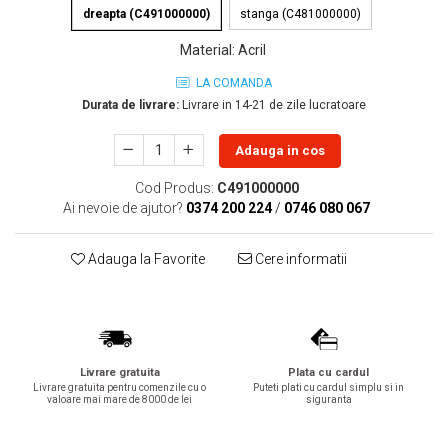
dreapta (C491000000)
stanga (C481000000)
Lavoare
Material
:
Acril
Lavoare freestanding
Lavoare pe blat
LA COMANDA
Lavoare sub blat
Durata de livrare:
Livrare in 14-21 de zile lucratoare
Lavoare pe mobilier
Adauga in cos
Lavoare incastrabile
Lavoare suspendate,semipiedestal
Cod Produs:
C491000000
Ai nevoie de ajutor?
0374 200 224
/
0746 080 067
Bideuri
Bideuri stative
Adauga la Favorite
Cere informatii
Bideuri suspendate
Vase WC
Vase WC stative
Vase WC suspendate
Livrare gratuita
Plata cu cardul
WC pentru persoane cu dizabilitati
Livrare gratuita pentru comenzile cu o
Puteti plati cu cardul simplu si in
Capace
valoare mai mare de 8000 de lei
siguranta
Capace WC softclose