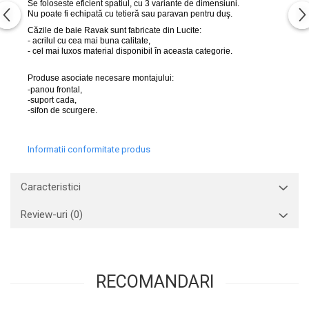
Se foloseste eficient spatiul, cu 3 variante de dimensiuni.
Nu poate fi echipată cu tetieră sau paravan pentru duş.
Căzile de baie Ravak sunt fabricate din Lucite:
- acrilul cu cea mai buna calitate,
- cel mai luxos material disponibil în aceasta categorie.
Produse asociate necesare montajului:
-panou frontal,
-suport cada,
-sifon de scurgere.
Informatii conformitate produs
Caracteristici
Review-uri
(0)
RECOMANDARI