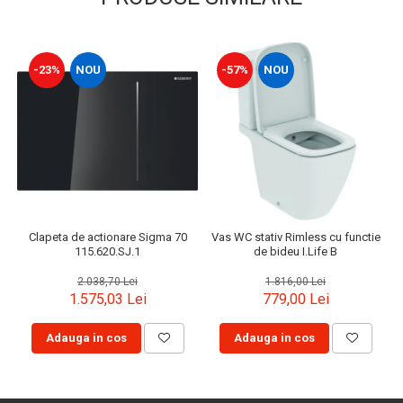
-23%
NOU
-57%
NOU
Clapeta de actionare Sigma 70
Vas WC stativ Rimless cu functie
115.620.SJ.1
de bideu I.Life B
2.038,70 Lei
1.816,00 Lei
1.575,03 Lei
779,00 Lei
Adauga in cos
Adauga in cos