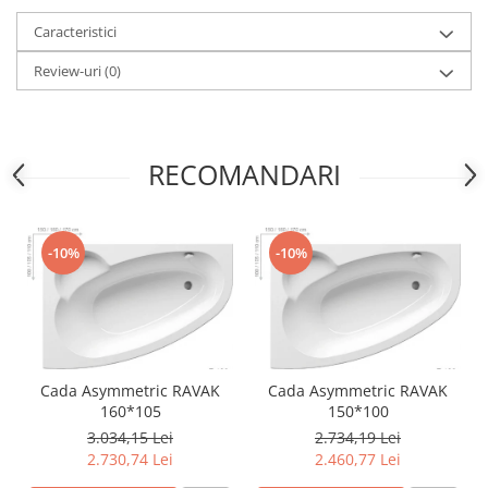
Capace WC clasice
Caracteristici
Capace bideuri
Pisoare
Review-uri
(0)
RECOMANDARI
-10%
-10%
Cada Asymmetric RAVAK
Cada Asymmetric RAVAK
160*105
150*100
3.034,15 Lei
2.734,19 Lei
2.730,74 Lei
2.460,77 Lei