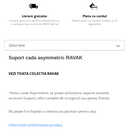
Lavoare
Lavoare freestanding
Livrare gratuita
Plata cu cardul
Livrare gratuita pentru comenzile cu
Puteti plati cu cardul simplu si in
Lavoare pe blat
o valoare mai mare de 8000 de lei
siguranta
Lavoare sub blat
Lavoare pe mobilier
Lavoare incastrabile
Descriere
Lavoare suspendate,semipiedestal
Suport cada asymmetric RAVAK
Bideuri
Bideuri stative
VEZI TOATA COLECTIA RAVAK
Bideuri suspendate
Vase WC
Vase WC stative
Pentru cada Asymmetric se poate achiziţiona separat anumite
accesorii (suport, sifon complet de scurgere) sau panou frontal.
Vase WC suspendate
WC pentru persoane cu dizabilitati
Nu poate fi echipată cu tetieră sau paravan pentru duş.
Capace
Capace WC softclose
Informatii conformitate produs