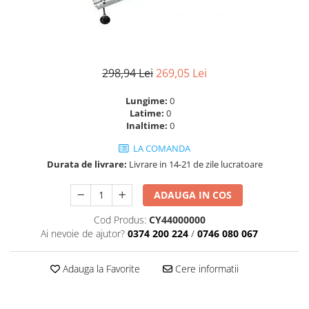
Geberit
Accesorii lavoare
Grohe
Cabine si usi de dus
Hansgrohe
Cadite dus
Rigole dus, sifoane
Ideal Standard
298,94 Lei
269,05 Lei
Cazi de baie
Kolo
Lungime:
0
Cazi drepte
Oristo
Latime:
0
Cazi de colt
Inaltime:
0
Ravak
Cazi asimetrice
LA COMANDA
Sanindusa1
Cazi freestanding
Durata de livrare:
Livrare in 14-21 de zile lucratoare
Tece
Paravane pentru cada
Piese si accesorii pentru cazi
Villeroy&Boch
ADAUGA IN COS
Sifoane -sisteme de umplere cazi
Cod Produs:
CY44000000
Rezervoare WC
Ai nevoie de ajutor?
0374 200 224
/
0746 080 067
Rezervoare pe vas
Rezervoare incastrabile
Adauga la Favorite
Cere informatii
Clapete de actionare WC
Baterii bucatarie