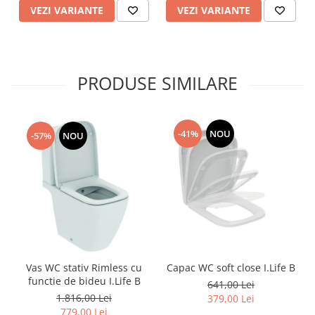
VEZI VARIANTE
VEZI VARIANTE
PRODUSE SIMILARE
-41%
NOU
-57%
NOU
Vas WC stativ Rimless cu
Capac WC soft close I.Life B
functie de bideu I.Life B
641,00 Lei
1.816,00 Lei
379,00 Lei
779,00 Lei