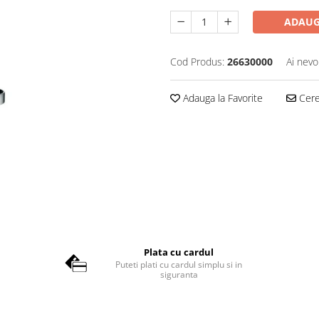
ADAUG
Cod Produs:
26630000
Ai nevo
Adauga la Favorite
Cere 
Plata cu cardul
Puteti plati cu cardul simplu si in
siguranta