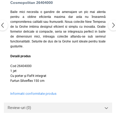
Capace WC clasice
Cosmopolitan 26404000
Capace bideuri
Baile mici necesita o gandire de amenajare un pic mai atenta
Pisoare
pentru a obtine eficienta maxima dar a
sta nu înseamnă
compromiterea calitatii sau frumusetii. Noua colectie New Tempesa
de la Grohe imbina designul eficient si simplu cu inovatia. Gratie
formelor delicate si compacte, seria se integreaza perfect in baile
de dimensiuni mici, intreaga colectie aflandu-se sub semnul
functionalitatii. Seturile de dus de la Grohe sunt ideale pentru toate
gusturile.
Detalii produs
Cod 26404000
1 jet
Cu porter și FixFit integrat
Furtun Silverflex 150 cm
Informatii conformitate produs
Review-uri
(0)