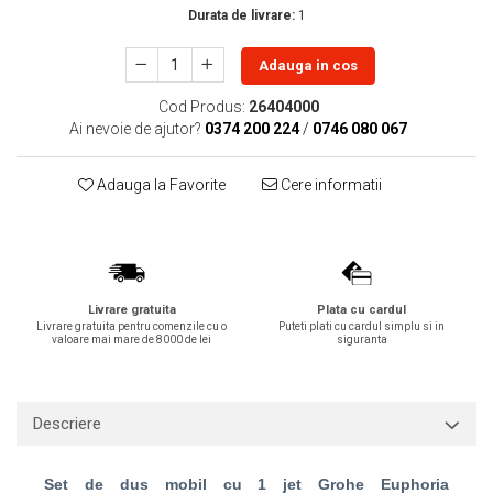
Durata de livrare:
1
Lavoare
Lavoare freestanding
Adauga in cos
Lavoare pe blat
Cod Produs:
26404000
Lavoare sub blat
Ai nevoie de ajutor?
0374 200 224
/
0746 080 067
Lavoare pe mobilier
Lavoare incastrabile
Adauga la Favorite
Cere informatii
Lavoare suspendate,semipiedestal
Bideuri
Bideuri stative
Bideuri suspendate
Livrare gratuita
Plata cu cardul
Vase WC
Livrare gratuita pentru comenzile cu o
Puteti plati cu cardul simplu si in
valoare mai mare de 8000 de lei
siguranta
Vase WC stative
Vase WC suspendate
WC pentru persoane cu dizabilitati
Descriere
Capace
Capace WC softclose
Set de dus mobil cu 1 jet Grohe Euphoria