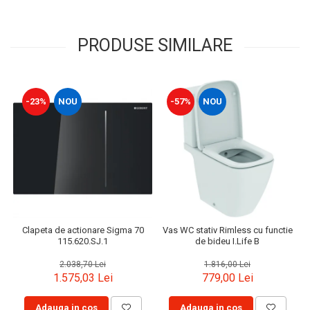
PRODUSE SIMILARE
-23%
NOU
-57%
NOU
Clapeta de actionare Sigma 70
Vas WC stativ Rimless cu functie
115.620.SJ.1
de bideu I.Life B
2.038,70 Lei
1.816,00 Lei
1.575,03 Lei
779,00 Lei
Adauga in cos
Adauga in cos