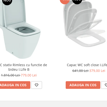
NOU
C stativ Rimless cu functie de
Capac WC soft close I.Lif
bideu I.Life B
641,00 Lei
379,00 Lei
1.816,00 Lei
779,00 Lei
ADAUGA IN COS
ADAUGA IN COS