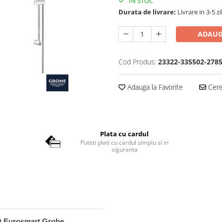
IN STOC
Durata de livrare:
Livrare in 3-5 z
ADAUG
Cod Produs:
23322-335502-278
Adauga la Favorite
Cere 
Plata cu cardul
Puteti plati cu cardul simplu si in
siguranta
et) Eurosmart Grohe