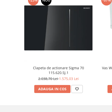
-23%
NOU
-57%
Clapeta de actionare Sigma 70
Vas W
115.620.SJ.1
2.038,70 Lei
1.575,03 Lei
ADAUGA IN COS