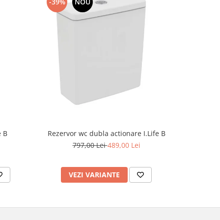
-39%
NOU
-49%
Rezervor wc dubla actionare I.Life B
e B
Supor
797,00 Lei
489,00 Lei
7
VEZI VARIANTE
AD