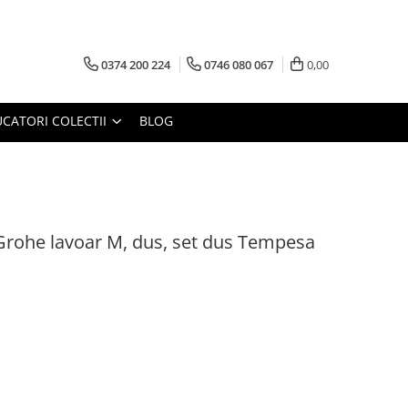
0374 200 224
0746 080 067
0,00
CATORI COLECTII
BLOG
 Grohe lavoar M, dus, set dus Tempesa