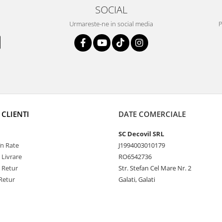
SOCIAL
Urmareste-ne in social media
P
 CLIENTI
DATE COMERCIALE
SC Decovil SRL
n Rate
J1994003010179
 Livrare
RO6542736
e Retur
Str. Stefan Cel Mare Nr. 2
Retur
Galati, Galati