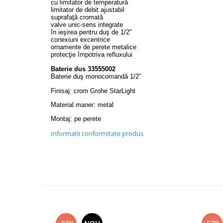
cu limitator de temperatură
Capace WC clasice
limitator de debit ajustabil
Capace bideuri
suprafaţă cromată
valve unic-sens integrate
Pisoare
în ieşirea pentru duş de 1/2"
conexiuni excentrice
ornamente de perete metalice
protecţie împotriva refluxului
Baterie dus 33555002
Baterie duş monocomandă 1/2"
Finisaj: crom
Grohe StarLight
Material maner: metal
Montaj: pe perete
Informatii conformitate produs