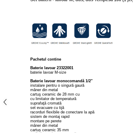
Lavoare
Lavoare freestanding
Lavoare pe blat
Lavoare sub blat
Lavoare pe mobilier
Lavoare incastrabile
Lavoare suspendate,semipiedestal
Pachetul contine
Bideuri
Baterie lavoar 23322001
Bideuri stative
baterie lavoar M-size
Bideuri suspendate
Baterie lavoar monocomandă 1/2"
instalare pentru o singură gaură
Vase WC
mâner din metal
cartuş ceramic de 28 mm cu
Vase WC stative
cu limitator de temperatură
Vase WC suspendate
suprafaţă cromată
set evacuare cu tijă
WC pentru persoane cu dizabilitati
racorduri flexibile de conectare la apă
sistem de montaj rapid
Capace
montare pe perete
mâner din metal
Capace WC softclose
cartuș ceramic 35 mm