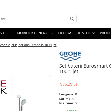
& DECO
MOBILIER GENERAL
LICHIDARE DE STOC
PRODU
avoar M, dus, set dus Tempesa 100 1 jet
Set baterii Eurosmart
100 1 jet
985,29 Lei
Lungime:
0
Latime:
0
Inaltime:
0