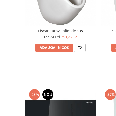
Capace WC clasice
Capace bideuri
Pisoare
Pisoar Eurovit alim.de sus
Pis
922,24 Lei
751,42 Lei
ADAUGA IN COS
-23%
NOU
-57%