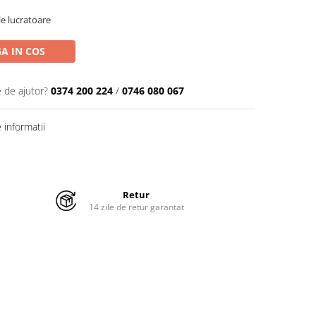
ile lucratoare
A IN COS
e de ajutor?
0374 200 224
/
0746 080 067
informatii
Retur
14 zile de retur garantat