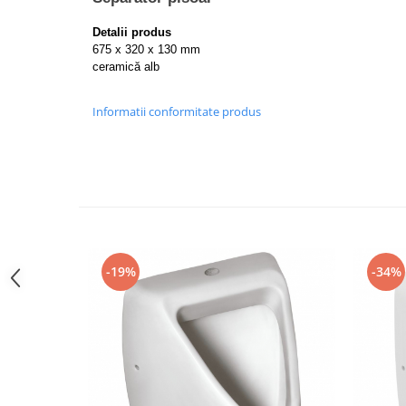
Lavoare
Detalii produs
Lavoare freestanding
675 x 320 x 130 mm
ceramică alb
Lavoare pe blat
Lavoare sub blat
Informatii conformitate produs
Lavoare pe mobilier
Lavoare incastrabile
Lavoare suspendate,semipiedestal
Bideuri
Bideuri stative
Bideuri suspendate
Vase WC
-19%
-34%
Vase WC stative
Vase WC suspendate
WC pentru persoane cu dizabilitati
Capace
Capace WC softclose