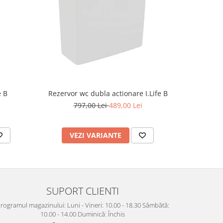
-49%
Rezervor wc dubla actionare I.Life B
e B
Supor
797,00 Lei
489,00 Lei
7
VEZI VARIANTE
AD
SUPORT CLIENTI
rogramul magazinului: Luni - Vineri: 10.00 - 18.30 Sâmbătă:
10.00 - 14.00 Duminică: Închis