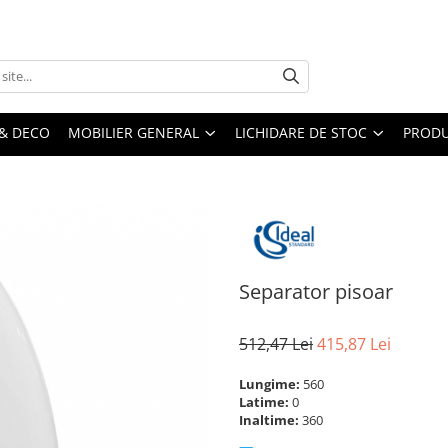
& DECO
MOBILIER GENERAL
LICHIDARE DE STOC
PRODU
Separator pisoar
512,47 Lei
415,87 Lei
Lungime:
560
Latime:
0
Inaltime:
360