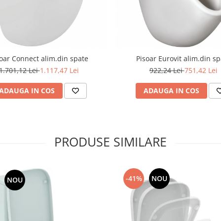
oar Connect alim.din spate
Pisoar Eurovit alim.din sp
1.701,12 Lei
1.117,47 Lei
922,24 Lei
751,42 Lei
ADAUGA IN COS
ADAUGA IN COS
PRODUSE SIMILARE
-41%
NOU
NOU