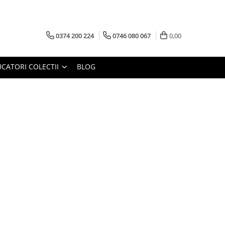
0374 200 224
0746 080 067
0,00
CATORI COLECTII
BLOG