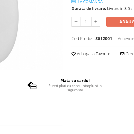
LA COMANDA
Durata de livrare:
Livrare in 3-5 z
ADAUG
Cod Produs:
S612001
Ai nevoi
Adauga la Favorite
Cere 
Plata cu cardul
Puteti plati cu cardul simplu si in
siguranta