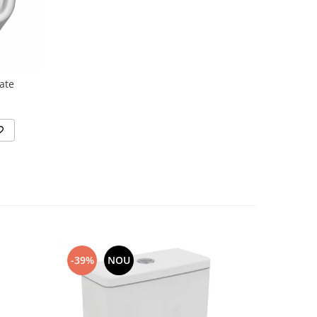
ate
-39%
NOU