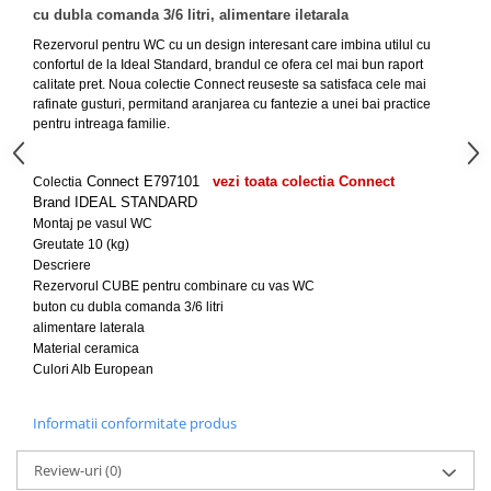
Capace WC clasice
cu dubla comanda 3/6 litri, alimentare iletarala
Capace bideuri
Rezervorul pentru WC cu un design interesant care imbina utilul cu
Pisoare
confortul de la Ideal Standard, brandul ce ofera cel mai bun raport
calitate pret. Noua colectie Connect reuseste sa satisfaca cele mai
rafinate gusturi, permitand aranjarea cu fantezie a unei bai practice
pentru intreaga familie.
Connect
E797101
vezi toata colectia Connect
Colectia
Brand
IDEAL STANDARD
Montaj
pe vasul WC
Greutate
10 (kg)
Descriere
Rezervorul CUBE pentru combinare cu vas WC
buton cu dubla comanda 3/6 litri
alimentare laterala
Material
ceramica
Culori
Alb European
Informatii conformitate produs
Review-uri
(0)