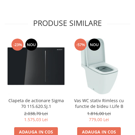
PRODUSE SIMILARE
-23%
NOU
-57%
NOU
Clapeta de actionare Sigma
Vas WC stativ Rimless cu
70 115.620.SJ.1
functie de bideu I.Life B
2.038,70 Lei
1.816,00 Lei
1.575,03 Lei
779,00 Lei
ADAUGA IN COS
ADAUGA IN COS