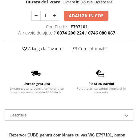
Durata de livrare:
Livrare in 3-5 zile lucratoare
Lavoare
ADAUGA IN COS
Lavoare freestanding
Lavoare pe blat
Cod Produs:
E797101
Lavoare sub blat
Ai nevoie de ajutor?
0374 200 224
/
0746 080 067
Lavoare pe mobilier
Lavoare incastrabile
Adauga la Favorite
Cere informatii
Lavoare suspendate,semipiedestal
Bideuri
Bideuri stative
Bideuri suspendate
Livrare gratuita
Plata cu cardul
Livrare gratuita pentru comenzile cu
Puteti plati cu cardul simplu si in
Vase WC
o valoare mai mare de 8000 de lei
siguranta
Vase WC stative
Vase WC suspendate
Descriere
WC pentru persoane cu dizabilitati
Capace
Capace WC softclose
Rezervor CUBE pentru combinare cu vas WC E797101, buton