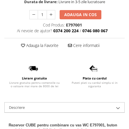
Durata de livrare:
Livrare in 3-5 zile lucratoare
Lavoare
ADAUGA IN COS
Lavoare freestanding
Lavoare pe blat
Cod Produs:
E797001
Lavoare sub blat
Ai nevoie de ajutor?
0374 200 224
/
0746 080 067
Lavoare pe mobilier
Lavoare incastrabile
Adauga la Favorite
Cere informatii
Lavoare suspendate,semipiedestal
Bideuri
Bideuri stative
Bideuri suspendate
Livrare gratuita
Plata cu cardul
Livrare gratuita pentru comenzile cu
Puteti plati cu cardul simplu si in
Vase WC
o valoare mai mare de 8000 de lei
siguranta
Vase WC stative
Vase WC suspendate
Descriere
WC pentru persoane cu dizabilitati
Capace
Capace WC softclose
Rezervor CUBE pentru combinare cu vas WC E797001, buton