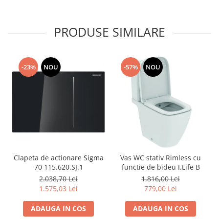
PRODUSE SIMILARE
-23%
NOU
-57%
NOU
Clapeta de actionare Sigma
Vas WC stativ Rimless cu
70 115.620.SJ.1
functie de bideu I.Life B
2.038,70 Lei
1.816,00 Lei
1.575,03 Lei
779,00 Lei
ADAUGA IN COS
ADAUGA IN COS