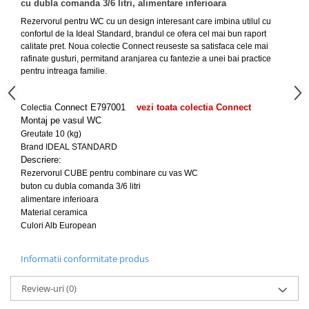
cu dubla comanda 3/6 litri, alimentare inferioara
Capace WC clasice
Rezervorul pentru WC cu un design interesant care imbina utilul cu
Capace bideuri
confortul de la Ideal Standard, brandul ce ofera cel mai bun raport
Pisoare
calitate pret. Noua colectie Connect reuseste sa satisfaca cele mai
rafinate gusturi, permitand aranjarea cu fantezie a unei bai practice
pentru intreaga familie.
Connect
E797001
vezi toata colectia Connect
Colectia
Montaj
pe vasul WC
Greutate
10 (kg)
Brand
IDEAL STANDARD
Descriere:
Rezervorul CUBE pentru combinare cu vas WC
buton cu dubla comanda 3/6 litri
alimentare inferioara
Material
ceramica
Culori
Alb European
Informatii conformitate produs
Review-uri
(0)