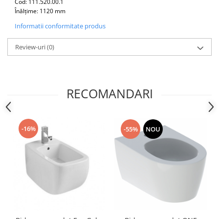
Cod: 111.520.00.1
Capace WC clasice
Înălțime: 1120 mm
Capace bideuri
Informatii conformitate produs
Pisoare
Review-uri
(0)
RECOMANDARI
-16%
-55%
NOU