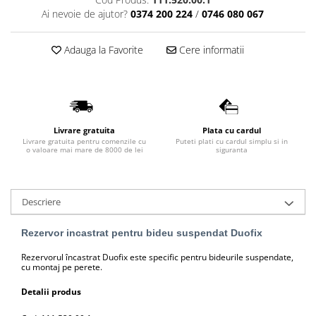
Ai nevoie de ajutor?
0374 200 224
/
0746 080 067
Lavoare
Lavoare freestanding
Adauga la Favorite
Cere informatii
Lavoare pe blat
Lavoare sub blat
Lavoare pe mobilier
Lavoare incastrabile
Lavoare suspendate,semipiedestal
Livrare gratuita
Plata cu cardul
Livrare gratuita pentru comenzile cu
Puteti plati cu cardul simplu si in
Bideuri
o valoare mai mare de 8000 de lei
siguranta
Bideuri stative
Bideuri suspendate
Descriere
Vase WC
Vase WC stative
Rezervor incastrat pentru bideu suspendat Duofix
Vase WC suspendate
Rezervorul încastrat Duofix este specific pentru bideurile suspendate,
WC pentru persoane cu dizabilitati
cu montaj pe perete.
Capace
Detalii produs
Capace WC softclose