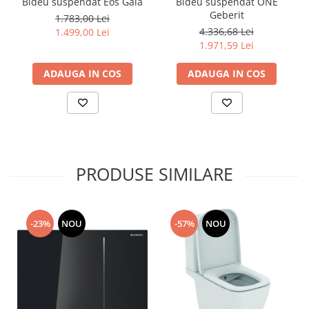
Bideu suspendat ONE
Bideu suspendat Eos Gala
Geberit
1.783,00 Lei
4.336,68 Lei
1.499,00 Lei
1.971,59 Lei
ADAUGA IN COS
ADAUGA IN COS
PRODUSE SIMILARE
-23%
NOU
-57%
NOU