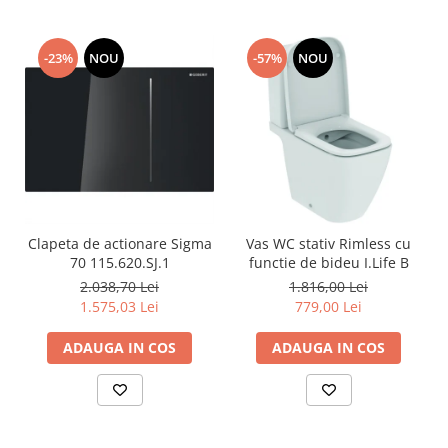
-23%
NOU
-57%
NOU
Clapeta de actionare Sigma
Vas WC stativ Rimless cu
70 115.620.SJ.1
functie de bideu I.Life B
2.038,70 Lei
1.816,00 Lei
1.575,03 Lei
779,00 Lei
ADAUGA IN COS
ADAUGA IN COS