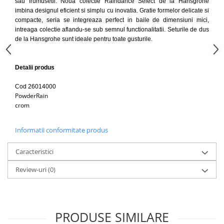
sau frumusetii. Noua colectie Raindance Select de la Hansgrohe
Capace WC clasice
imbina designul eficient si simplu cu inovatia. Gratie formelor delicate si
Capace bideuri
compacte, seria se integreaza perfect in baile de dimensiuni mici,
intreaga colectie aflandu-se sub semnul functionalitatii. Seturile de dus
Pisoare
de la Hansgrohe sunt ideale pentru toate gusturile.
Detalii produs
Cod 26014000
PowderRain
crom
Informatii conformitate produs
Caracteristici
Review-uri
(0)
PRODUSE SIMILARE