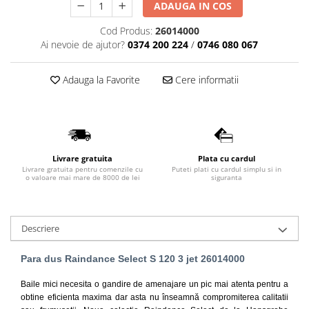
ADAUGA IN COS
Lavoare
Cod Produs:
26014000
Lavoare freestanding
Ai nevoie de ajutor?
0374 200 224
/
0746 080 067
Lavoare pe blat
Lavoare sub blat
Adauga la Favorite
Cere informatii
Lavoare pe mobilier
Lavoare incastrabile
Lavoare suspendate,semipiedestal
Bideuri
Livrare gratuita
Plata cu cardul
Bideuri stative
Livrare gratuita pentru comenzile cu
Puteti plati cu cardul simplu si in
o valoare mai mare de 8000 de lei
siguranta
Bideuri suspendate
Vase WC
Vase WC stative
Descriere
Vase WC suspendate
WC pentru persoane cu dizabilitati
Para dus Raindance Select S 120 3 jet 26014000
Capace
Baile mici necesita o gandire de amenajare un pic mai atenta pentru a
Capace WC softclose
obtine eficienta maxima dar a
sta nu înseamnă compromiterea calitatii