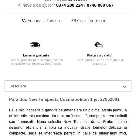
Ai nevoie de ajutor?
0374 200 224
/
0746 080 067
Lavoare
Lavoare freestanding
Adauga la Favorite
Cere informatii
Lavoare pe blat
Lavoare sub blat
Lavoare pe mobilier
Lavoare incastrabile
Lavoare suspendate,semipiedestal
Livrare gratuita
Plata cu cardul
Livrare gratuita pentru comenzile cu
Puteti plati cu cardul simplu si in
Bideuri
o valoare mai mare de 8000 de lei
siguranta
Bideuri stative
Bideuri suspendate
Descriere
Vase WC
Vase WC stative
Para dus New Tempesta Cosmopolitan 1 jet 27852001
Vase WC suspendate
Baile mici necesita o gandire de amenajare un pic mai atenta pentru a
WC pentru persoane cu dizabilitati
obtine eficienta maxima dar a
sta nu înseamnă compromiterea calitatii
Capace
sau frumusetii. Noua colectie New Tempesa de la Grohe imbina
designul eficient si simplu cu inovatia. Gratie formelor delicate si
Capace WC softclose
compacte, seria se integreaza perfect in baile de dimensiuni mici,