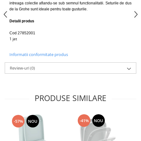
Capace WC clasice
intreaga colectie aflandu-se sub semnul functionalitatii. Seturile de dus
de la Grohe sunt ideale pentru toate gusturile.
Capace bideuri
Pisoare
Detalii produs
Cod 27852001
1 jet
Informatii conformitate produs
Review-uri
(0)
PRODUSE SIMILARE
-41%
NOU
-57%
NOU