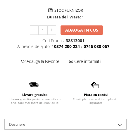
Lavoare
STOC FURNIZOR
Lavoare freestanding
Durata de livrare:
1
Lavoare pe blat
ADAUGA IN COS
Lavoare sub blat
Lavoare pe mobilier
Cod Produs:
38813001
Lavoare incastrabile
Ai nevoie de ajutor?
0374 200 224
/
0746 080 067
Lavoare suspendate,semipiedestal
Bideuri
Adauga la Favorite
Cere informatii
Bideuri stative
Bideuri suspendate
Vase WC
Vase WC stative
Livrare gratuita
Plata cu cardul
Livrare gratuita pentru comenzile cu
Puteti plati cu cardul simplu si in
Vase WC suspendate
o valoare mai mare de 8000 de lei
siguranta
WC pentru persoane cu dizabilitati
Capace
Descriere
Capace WC softclose