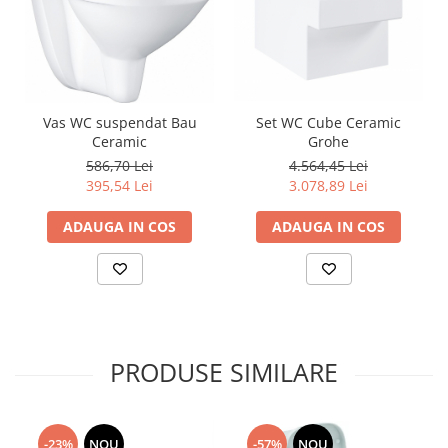
Vas WC suspendat Bau
Set WC Cube Ceramic
Ceramic
Grohe
586,70 Lei
4.564,45 Lei
395,54 Lei
3.078,89 Lei
ADAUGA IN COS
ADAUGA IN COS
PRODUSE SIMILARE
-23%
NOU
-57%
NOU