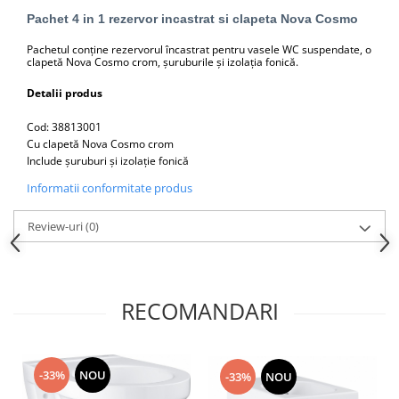
Capace WC clasice
Pachet 4 in 1 rezervor incastrat si clapeta Nova Cosmo
Capace bideuri
Pachetul conține rezervorul încastrat pentru vasele WC suspendate, o
Pisoare
clapetă Nova Cosmo crom, șuruburile și izolația fonică.
Detalii produs
Cod: 38813001
Cu clapetă Nova Cosmo crom
Include șuruburi și izolație fonică
Informatii conformitate produs
Review-uri
(0)
RECOMANDARI
-33%
NOU
-33%
NOU