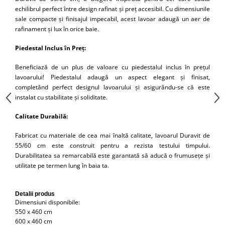
Capace WC clasice
echilibrul perfect între design rafinat și preț accesibil. Cu dimensiunile
Capace bideuri
sale compacte și finisajul impecabil, acest lavoar adaugă un aer de
rafinament și lux în orice baie.
Pisoare
Piedestal Inclus în Preț:
Beneficiază de un plus de valoare cu piedestalul inclus în prețul
lavoarului! Piedestalul adaugă un aspect elegant și finisat,
completând perfect designul lavoarului și asigurându-se că este
instalat cu stabilitate și soliditate.
Calitate Durabilă:
Fabricat cu materiale de cea mai înaltă calitate, lavoarul Duravit de
55/60 cm este construit pentru a rezista testului timpului.
Durabilitatea sa remarcabilă este garantată să aducă o frumusețe și
utilitate pe termen lung în baia ta.
Detalii produs
Dimensiuni disponibile:
550 x 460 cm
600 x 460 cm