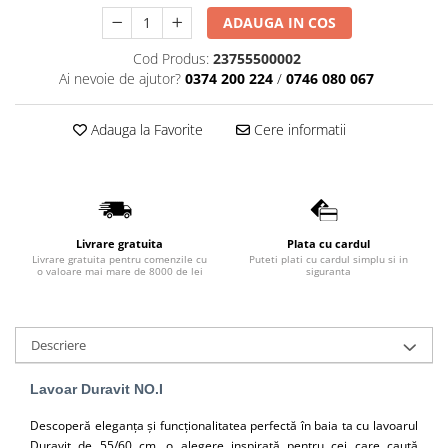
Lavoare
ADAUGA IN COS
Lavoare freestanding
Cod Produs:
23755500002
Ai nevoie de ajutor?
0374 200 224
/
0746 080 067
Lavoare pe blat
Lavoare sub blat
Adauga la Favorite
Cere informatii
Lavoare pe mobilier
Lavoare incastrabile
Lavoare suspendate,semipiedestal
Bideuri
Bideuri stative
Livrare gratuita
Plata cu cardul
Livrare gratuita pentru comenzile cu
Puteti plati cu cardul simplu si in
Bideuri suspendate
o valoare mai mare de 8000 de lei
siguranta
Vase WC
Vase WC stative
Descriere
Vase WC suspendate
WC pentru persoane cu dizabilitati
Lavoar Duravit NO.I
Capace
Descoperă eleganța și funcționalitatea perfectă în baia ta cu lavoarul
Capace WC softclose
Duravit de 55/60 cm, o alegere inspirată pentru cei care caută