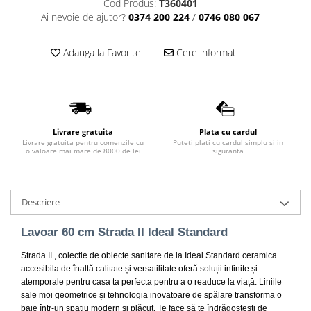
Cod Produs:
T360401
Lavoare
Ai nevoie de ajutor?
0374 200 224
/
0746 080 067
Lavoare freestanding
Adauga la Favorite
Cere informatii
Lavoare pe blat
Lavoare sub blat
Lavoare pe mobilier
Lavoare incastrabile
Lavoare suspendate,semipiedestal
Livrare gratuita
Plata cu cardul
Livrare gratuita pentru comenzile cu
Puteti plati cu cardul simplu si in
Bideuri
o valoare mai mare de 8000 de lei
siguranta
Bideuri stative
Bideuri suspendate
Descriere
Vase WC
Vase WC stative
Lavoar 60 cm Strada II Ideal Standard
Vase WC suspendate
Strada II , colectie de obiecte sanitare de la Ideal Standard ceramica
WC pentru persoane cu dizabilitati
accesibila de înaltă calitate și versatilitate oferă soluții infinite și
Capace
atemporale pentru casa ta perfecta pentru a o readuce la viață. Liniile
sale moi geometrice și tehnologia inovatoare de spălare transforma o
Capace WC softclose
baie într-un spațiu modern și plăcut. Te face să te îndrăgostești de