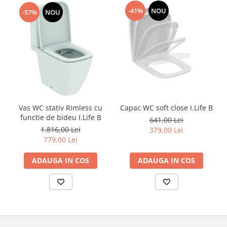
-41%
NOU
-57%
NOU
Vas WC stativ Rimless cu
Capac WC soft close I.Life B
functie de bideu I.Life B
641,00 Lei
1.816,00 Lei
379,00 Lei
779,00 Lei
ADAUGA IN COS
ADAUGA IN COS