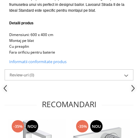
Capace WC clasice
frumusetea unui vis perfect in designul bailor. Lavoarul Strada II de la
Capace bideuri
Ideal Standard este specific pentru montajul pe blat.
Pisoare
Detalii produs
Dimensiuni: 600 x 400 cm
Montaj pe blat
Cu preaplin
Fara orificiu pentru baterie
Informatii conformitate produs
Review-uri
(0)
RECOMANDARI
-35%
NOU
-35%
NOU