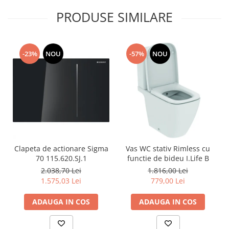
PRODUSE SIMILARE
-23%
NOU
-57%
NOU
Clapeta de actionare Sigma
Vas WC stativ Rimless cu
70 115.620.SJ.1
functie de bideu I.Life B
2.038,70 Lei
1.816,00 Lei
1.575,03 Lei
779,00 Lei
ADAUGA IN COS
ADAUGA IN COS