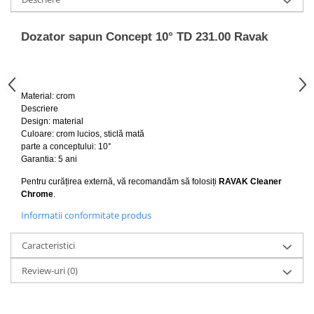
Capace WC clasice
Capace bideuri
Dozator sapun Concept 10° TD 231.00 Ravak
Pisoare
Material: crom
Descriere
Design: material
Culoare: crom lucios, sticlă mată
parte a conceptului: 10°
Garantia: 5 ani
Pentru curățirea externă, vă recomandăm să folosiți
RAVAK Cleaner
Chrome
.
Informatii conformitate produs
Caracteristici
Review-uri
(0)