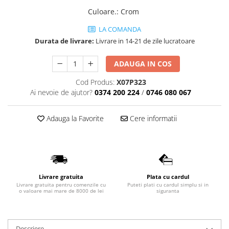
Lavoare
Culoare.
:
Crom
Lavoare freestanding
LA COMANDA
Lavoare pe blat
Durata de livrare:
Livrare in 14-21 de zile lucratoare
Lavoare sub blat
ADAUGA IN COS
Lavoare pe mobilier
Lavoare incastrabile
Cod Produs:
X07P323
Ai nevoie de ajutor?
0374 200 224
/
0746 080 067
Lavoare suspendate,semipiedestal
Bideuri
Adauga la Favorite
Cere informatii
Bideuri stative
Bideuri suspendate
Vase WC
Vase WC stative
Livrare gratuita
Plata cu cardul
Vase WC suspendate
Livrare gratuita pentru comenzile cu
Puteti plati cu cardul simplu si in
WC pentru persoane cu dizabilitati
o valoare mai mare de 8000 de lei
siguranta
Capace
Capace WC softclose
Descriere