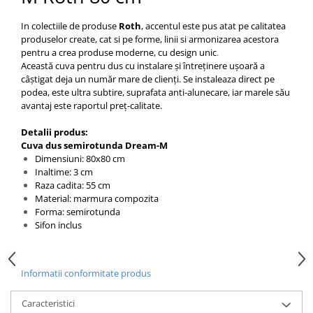
Capace WC clasice
Capace bideuri
In colectiile de produse
Roth
, accentul este pus atat pe calitatea
produselor create, cat si pe forme, linii si armonizarea acestora
Pisoare
pentru a crea produse moderne, cu design unic
.
Această cuva pentru dus cu instalare și întreținere ușoară a
câștigat deja un număr mare de clienți. Se instaleaza direct pe
podea, este ultra subtire, suprafata anti-alunecare, iar marele său
avantaj este raportul preț-calitate.
Detalii produs:
Cuva dus semirotunda Dream-M
Dimensiuni: 80x80 cm
Inaltime: 3 cm
Raza cadita: 55 cm
Material: marmura compozita
Forma: semirotunda
Sifon inclus
Informatii conformitate produs
Caracteristici