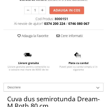
Lavoare
ADAUGA IN COS
Lavoare freestanding
Cod Produs:
8000151
Lavoare pe blat
Ai nevoie de ajutor?
0374 200 224
/
0746 080 067
Lavoare sub blat
Lavoare pe mobilier
Adauga la Favorite
Cere informatii
Lavoare incastrabile
Lavoare suspendate,semipiedestal
Bideuri
Bideuri stative
Livrare gratuita
Plata cu cardul
Bideuri suspendate
Livrare gratuita pentru comenzile cu
Puteti plati cu cardul simplu si in
Vase WC
o valoare mai mare de 8000 de lei
siguranta
Vase WC stative
Vase WC suspendate
Descriere
WC pentru persoane cu dizabilitati
Capace
Cuva dus semirotunda Dream-
Capace WC softclose
M Roth 80 cm