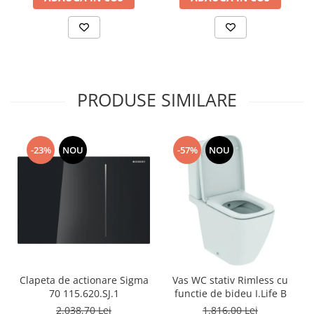
PRODUSE SIMILARE
-23%
NOU
-57%
NOU
Clapeta de actionare Sigma
Vas WC stativ Rimless cu
70 115.620.SJ.1
functie de bideu I.Life B
2.038,70 Lei
1.816,00 Lei