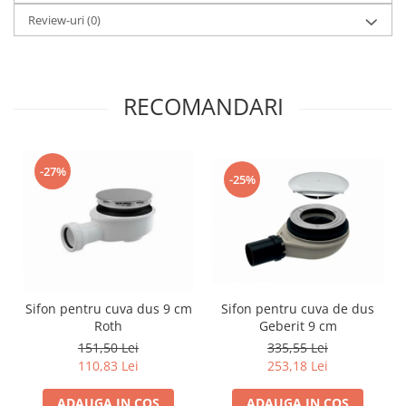
Review-uri
(0)
RECOMANDARI
-27%
-25%
Sifon pentru cuva dus 9 cm
Sifon pentru cuva de dus
Roth
Geberit 9 cm
151,50 Lei
335,55 Lei
110,83 Lei
253,18 Lei
ADAUGA IN COS
ADAUGA IN COS