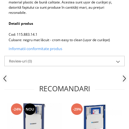
material plastic de bună calitate. Acestea sunt uşor de curăţat şi,
Capace WC clasice
datorită faptului ca sunt produse în cantităţi mari, au preţuri
Capace bideuri
rezonabile.
Pisoare
Detalii produs
Cod: 115.883.14.1
Culoare: negru mat lăcuit - crom easy to clean (ușor de curățat)
Informatii conformitate produs
Review-uri
(0)
RECOMANDARI
-24%
NOU
-29%