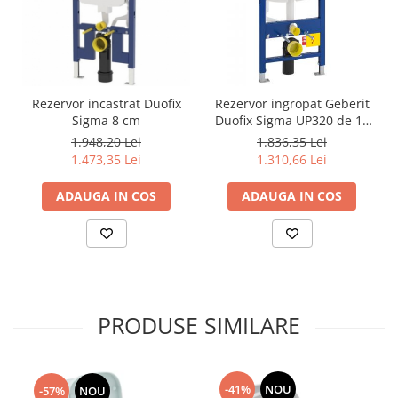
Rezervor incastrat Duofix
Rezervor ingropat Geberit
Sigma 8 cm
Duofix Sigma UP320 de 12
cm grosime cu cadru si
1.948,20 Lei
1.836,35 Lei
actionare frontala, H112 cm
1.473,35 Lei
1.310,66 Lei
ADAUGA IN COS
ADAUGA IN COS
PRODUSE SIMILARE
-41%
NOU
-57%
NOU