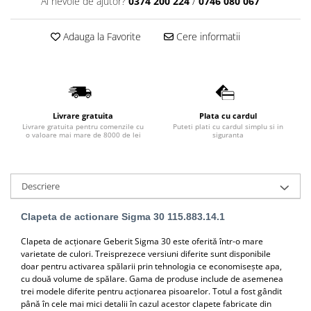
Ai nevoie de ajutor?
0374 200 224
/
0746 080 067
Lavoare
Adauga la Favorite
Cere informatii
Lavoare freestanding
Lavoare pe blat
Lavoare sub blat
Lavoare pe mobilier
Lavoare incastrabile
Livrare gratuita
Plata cu cardul
Lavoare suspendate,semipiedestal
Livrare gratuita pentru comenzile cu
Puteti plati cu cardul simplu si in
o valoare mai mare de 8000 de lei
siguranta
Bideuri
Bideuri stative
Bideuri suspendate
Descriere
Vase WC
Clapeta de actionare Sigma 30 115.883.14.1
Vase WC stative
Clapeta de acţionare Geberit Sigma 30 este oferită într-o mare
Vase WC suspendate
varietate de culori. Treisprezece versiuni diferite sunt disponibile
WC pentru persoane cu dizabilitati
doar pentru activarea spălarii prin tehnologia ce economiseşte apa,
Capace
cu două volume de spălare. Gama de produse include de asemenea
trei modele diferite pentru acţionarea pisoarelor. Totul a fost gândit
Capace WC softclose
până în cele mai mici detalii în cazul acestor clapete fabricate din