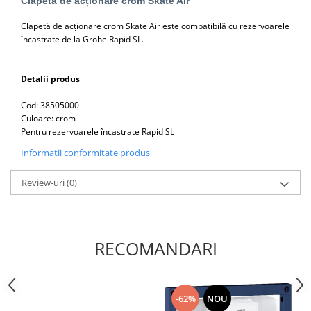
Clapetă de acționare crom Skate Air
Capace WC clasice
Capace bideuri
Clapetă de acționare crom Skate Air este compatibilă cu rezervoarele
încastrate de la Grohe Rapid SL.
Pisoare
Detalii produs
Cod: 38505000
Culoare: crom
Pentru rezervoarele încastrate Rapid SL
Informatii conformitate produs
Review-uri
(0)
RECOMANDARI
-62%
NOU