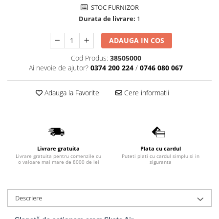
STOC FURNIZOR
Lavoare
Durata de livrare:
1
Lavoare freestanding
Lavoare pe blat
ADAUGA IN COS
Lavoare sub blat
Cod Produs:
38505000
Lavoare pe mobilier
Ai nevoie de ajutor?
0374 200 224
/
0746 080 067
Lavoare incastrabile
Lavoare suspendate,semipiedestal
Adauga la Favorite
Cere informatii
Bideuri
Bideuri stative
Bideuri suspendate
Vase WC
Livrare gratuita
Plata cu cardul
Livrare gratuita pentru comenzile cu
Puteti plati cu cardul simplu si in
Vase WC stative
o valoare mai mare de 8000 de lei
siguranta
Vase WC suspendate
WC pentru persoane cu dizabilitati
Capace
Descriere
Capace WC softclose