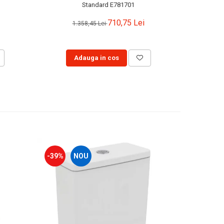
Standard E781701
710,75 Lei
1.358,45 Lei
Adauga in cos
-39%
NOU