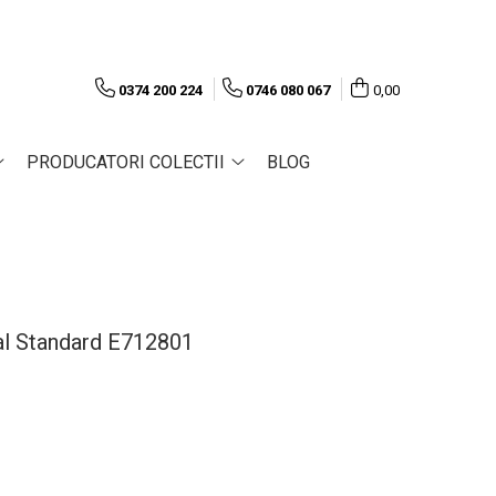
0374 200 224
0746 080 067
0,00
PRODUCATORI COLECTII
BLOG
l Standard E712801