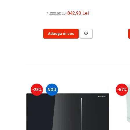
842,93 Lei
1.333,03 Lei
Adauga in cos
-23%
NOU
-57%