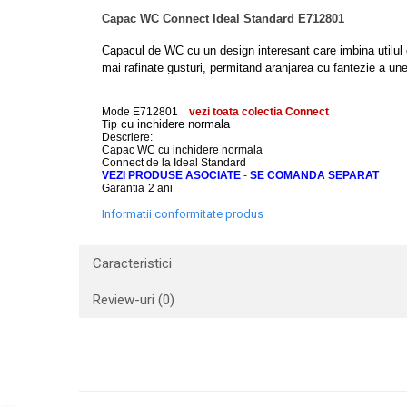
Capac WC Connect Ideal Standard E712801
Lavoare
Lavoare freestanding
Capacul de WC cu un design interesant care imbina utilul c
mai rafinate gusturi, permitand aranjarea cu fantezie a unei
Lavoare pe blat
Lavoare sub blat
Mode E712801
vezi toata colectia Connect
Lavoare pe mobilier
cu inchidere normala
Tip
Descriere:
Lavoare incastrabile
Capac WC cu inchidere normala
Connect de la Ideal Standard
Lavoare suspendate,semipiedestal
VEZI PRODUSE ASOCIATE
-
SE COMANDA SEPARAT
Garantia
2 ani
Bideuri
Informatii conformitate produs
Bideuri stative
Bideuri suspendate
Caracteristici
Vase WC
Vase WC stative
Review-uri
(0)
Vase WC suspendate
WC pentru persoane cu dizabilitati
Capace
Capace WC softclose