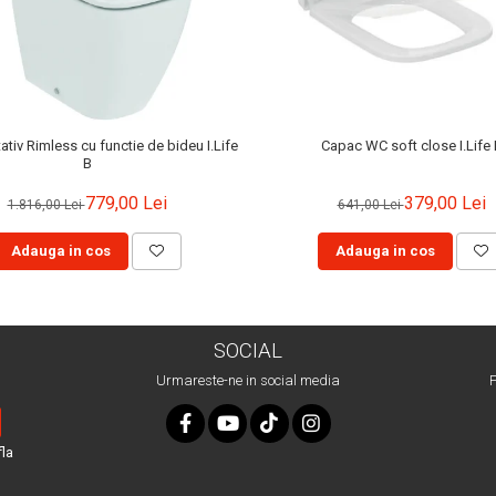
tiv Rimless cu functie de bideu I.Life
Capac WC soft close I.Life 
B
779,00 Lei
379,00 Lei
1.816,00 Lei
641,00 Lei
Adauga in cos
Adauga in cos
SOCIAL
Urmareste-ne in social media
P
fla