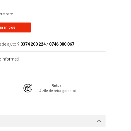
ucratoare
a in cos
e de ajutor?
0374 200 224
/
0746 080 067
 informatii
Retur
14 zile de retur garantat