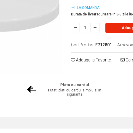
LA COMANDA
Durata de livrare:
Livrare in 3-5 zile l
Adaug
Cod Produs:
E712801
Ai nevoi
Adauga la Favorite
Cere
Plata cu cardul
Puteti plati cu cardul simplu si in
siguranta