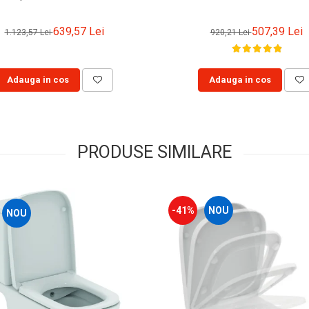
639,57 Lei
507,39 Lei
1.123,57 Lei
920,21 Lei
Adauga in cos
Adauga in cos
PRODUSE SIMILARE
-41%
NOU
NOU