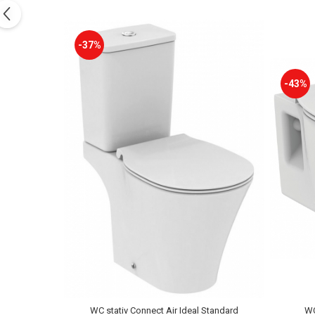
Capace WC clasice
Capace bideuri
Pisoare
-37%
-43%
WC
WC stativ Connect Air Ideal Standard