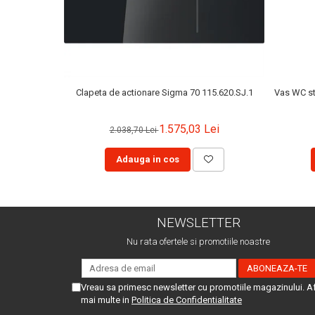
Clapeta de actionare Sigma 70 115.620.SJ.1
Vas WC sta
1.575,03 Lei
2.038,70 Lei
Adauga in cos
NEWSLETTER
Nu rata ofertele si promotiile noastre
Vreau sa primesc newsletter cu promotiile magazinului. A
mai multe in
Politica de Confidentialitate