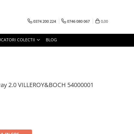
0374 200 224
0746 080 067
0,00
CATORI COLECTII
BLOG
way 2.0 VILLEROY&BOCH 54000001