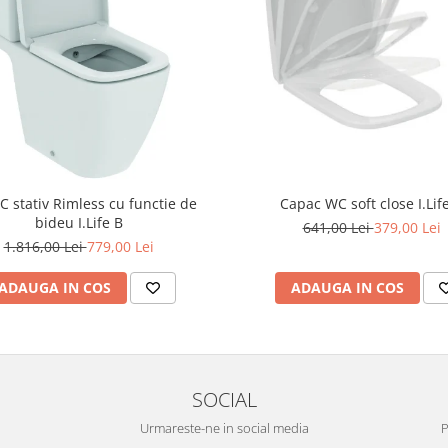
C stativ Rimless cu functie de
Capac WC soft close I.Lif
bideu I.Life B
641,00 Lei
379,00 Lei
1.816,00 Lei
779,00 Lei
ADAUGA IN COS
ADAUGA IN COS
SOCIAL
Urmareste-ne in social media
P