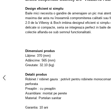
Lavoare
Design eficient si simplu
Lavoare freestanding
Baile mici necesita o gandire de amenajare un pic mai atent
maxima dar asta nu înseamnă compromiterea calitatii sau f
Lavoare pe blat
2.0 de la Villeroy & Boch imbina designul eficient si simplu 
Lavoare sub blat
delicate si compacte, seria se integreaza perfect in baile de
Lavoare pe mobilier
colectie aflandu-se sub semnul functionalitatii.
Lavoare incastrabile
Lavoare suspendate,semipiedestal
Dimensiuni produs
Bideuri
Lățime: 370 (mm)
Bideuri stative
Adâncime: 565 (mm)
Greutate: 32.10 (kg)
Bideuri suspendate
Vase WC
Detalii produs
Robinet / robinet gaura : potrivit pentru robinete monocoma
Vase WC stative
perforata
Vase WC suspendate
Preaplin : cu preaplin
WC pentru persoane cu dizabilitati
Asamblare: montat pe perete
Material: Portelan sanitar
Capace
Capace WC softclose
Garantia: 10 ani