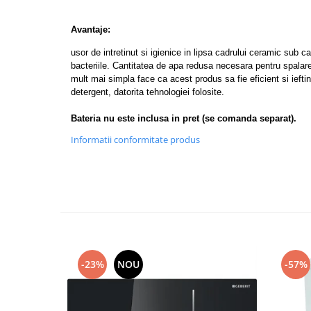
Capace WC clasice
Capace bideuri
Avantaje:
Pisoare
usor de intretinut si igienice in lipsa cadrului ceramic sub 
bacteriile. Cantitatea de apa redusa necesara pentru spalare
mult mai simpla face ca acest produs sa fie eficient si ieft
detergent, datorita tehnologiei folosite.
Bateria nu este inclusa in pret (se comanda separat).
Informatii conformitate produs
-23%
NOU
-57%