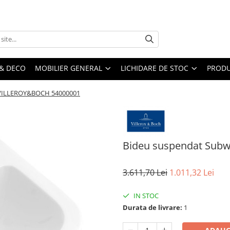
& DECO
MOBILIER GENERAL
LICHIDARE DE STOC
PRODU
 VILLEROY&BOCH 54000001
Bideu suspendat Sub
3.611,70 Lei
1.011,32 Lei
IN STOC
Durata de livrare:
1