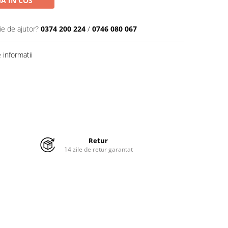
A IN COS
ie de ajutor?
0374 200 224
/
0746 080 067
informatii
Retur
14 zile de retur garantat