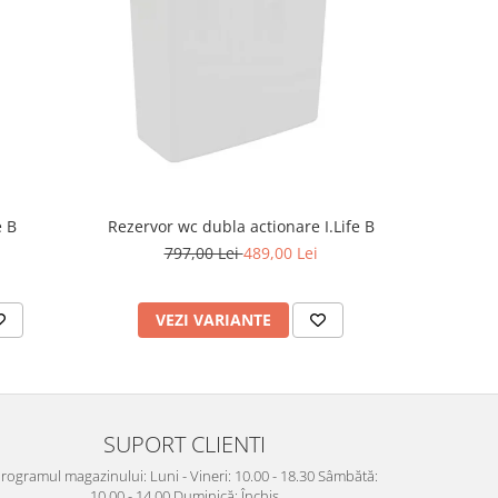
-49%
Rezervor wc dubla actionare I.Life B
e B
Supor
797,00 Lei
489,00 Lei
7
VEZI VARIANTE
AD
SUPORT CLIENTI
rogramul magazinului: Luni - Vineri: 10.00 - 18.30 Sâmbătă:
10.00 - 14.00 Duminică: Închis