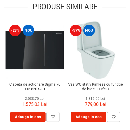
PRODUSE SIMILARE
-23%
NOU
-57%
NOU
Clapeta de actionare Sigma 70
Vas WC stativ Rimless cu functie
115.620.SJ.1
de bideu I.Life B
2.038,70 Lei
1.816,00 Lei
1.575,03 Lei
779,00 Lei
Adauga in cos
Adauga in cos