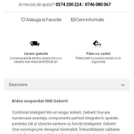
Ai nevoie de ajutor?
0374 200 224
/
0746 080 067
Lavoare
Lavoare freestanding
Adauga la Favorite
Cere informatii
Lavoare pe blat
Lavoare sub blat
Lavoare pe mobilier
Lavoare incastrabile
Livrare gratuita
Plata cu cardul
Lavoare suspendate,semipiedestal
Livrare gratuita pentru comenzile cu o
Puteti plati cu cardul simplu si in
valoare mai mare de 8000 de lei
siguranta
Bideuri
Bideuri stative
Bideuri suspendate
Descriere
Vase WC
Vase WC stative
Bideu suspendat ONE Geberit
Vase WC suspendate
WC pentru persoane cu dizabilitati
Combinat inteligent într-un singur sistem, Geberit One are
numeroase avantaje, componente perfect integrate în spatele
Capace
peretelui cât și obiecte sanitare cu funcții inteligente. Geberit
Capace WC softclose
One convinge prin designul minimalist. Îmbunătățește calitatea