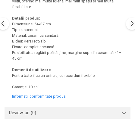
vieții, oferind mai multă igienă, mai mult spațiu și mai multă
Capace WC clasice
flexibilitate.
Capace bideuri
Detalii produs:
Pisoare
Dimensiune: 54x37 cm
Tip: suspendat
Material: ceramica sanitară
Bideu: KeraTect/alb
Fixare: complet ascunsă
Posibilitatea reglării pe înălțime, margine sup. din ceramică 41–
45 cm
Domenii de utilizare
:
Pentru baterii cu un orificiu, cu racorduri flexibile
Garanție: 10 ani
Informatii conformitate produs
Review-uri
(0)