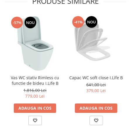
PRODUSE SIMILARE
-41%
NOU
-57%
NOU
Vas WC stativ Rimless cu
Capac WC soft close I.Life B
functie de bideu I.Life B
641,00 Lei
1.816,00 Lei
379,00 Lei
779,00 Lei
ADAUGA IN COS
ADAUGA IN COS