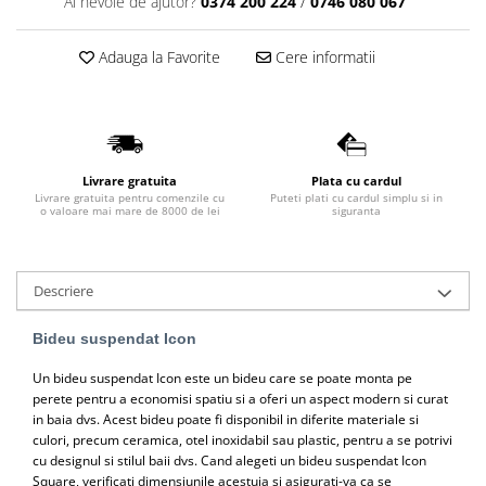
Ai nevoie de ajutor?
0374 200 224
/
0746 080 067
Lavoare
Adauga la Favorite
Cere informatii
Lavoare freestanding
Lavoare pe blat
Lavoare sub blat
Lavoare pe mobilier
Lavoare incastrabile
Livrare gratuita
Plata cu cardul
Lavoare suspendate,semipiedestal
Livrare gratuita pentru comenzile cu
Puteti plati cu cardul simplu si in
o valoare mai mare de 8000 de lei
siguranta
Bideuri
Bideuri stative
Bideuri suspendate
Descriere
Vase WC
Bideu suspendat Icon
Vase WC stative
Vase WC suspendate
Un bideu suspendat Icon este un bideu care se poate monta pe
perete pentru a economisi spatiu si a oferi un aspect modern si curat
WC pentru persoane cu dizabilitati
in baia dvs. Acest bideu poate fi disponibil in diferite materiale si
Capace
culori, precum ceramica, otel inoxidabil sau plastic, pentru a se potrivi
cu designul si stilul baii dvs. Cand alegeti un bideu suspendat Icon
Capace WC softclose
Square, verificati dimensiunile acestuia si asigurati-va ca se