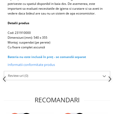
Capace WC clasice
potriveste cu spatiul disponibil in baia dvs. De asemenea, este
important sa evaluati necesitatile de igiena si curatare si sa aveti in
Capace bideuri
vedere daca bideul are sau nu un sistem de apa economisitor.
Pisoare
Detalii produs
Cod: 231910000
Dimensiuni (mm): 540 x 355
Montaj: suspendat (pe perete)
Cu fixare complet ascunsă
Bateria nu este inclusă în preț - se comandă separat
Informatii conformitate produs
Review-uri
(0)
RECOMANDARI