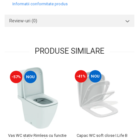
Capace WC clasice
Informatii conformitate produs
Capace bideuri
Pisoare
Review-uri
(0)
PRODUSE SIMILARE
-41%
NOU
-57%
NOU
Vas WC stativ Rimless cu functie
Capac WC soft close I.Life B