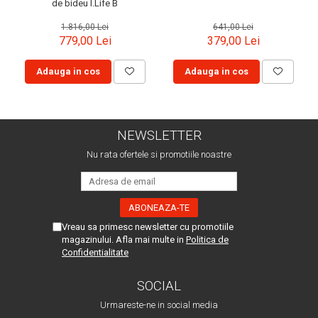
de bideu I.Life B
1.816,00 Lei
641,00 Lei
779,00 Lei
379,00 Lei
Adauga in cos
Adauga in cos
NEWSLETTER
Nu rata ofertele si promotiile noastre
Vreau sa primesc newsletter cu promotiile
magazinului. Afla mai multe in
Politica de
Confidentialitate
SOCIAL
Urmareste-ne in social media