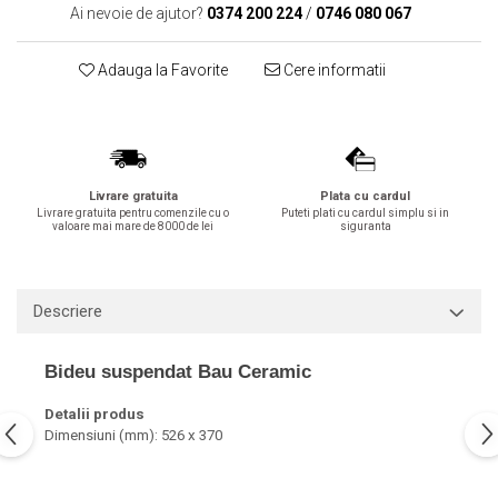
Ai nevoie de ajutor?
0374 200 224
/
0746 080 067
Lavoare
Lavoare freestanding
Adauga la Favorite
Cere informatii
Lavoare pe blat
Lavoare sub blat
Lavoare pe mobilier
Lavoare incastrabile
Livrare gratuita
Plata cu cardul
Lavoare suspendate,semipiedestal
Livrare gratuita pentru comenzile cu o
Puteti plati cu cardul simplu si in
valoare mai mare de 8000 de lei
siguranta
Bideuri
Bideuri stative
Bideuri suspendate
Descriere
Vase WC
Vase WC stative
Bideu suspendat Bau Ceramic
Vase WC suspendate
Detalii produs
WC pentru persoane cu dizabilitati
Dimensiuni (mm): 526 x 370
Capace
Capace WC softclose