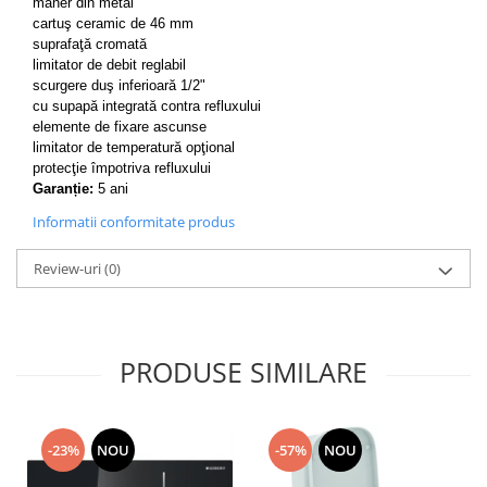
mâner din metal
cartuş ceramic de 46 mm
suprafaţă cromată
limitator de debit reglabil
scurgere duş inferioară 1/2"
cu supapă integrată contra refluxului
elemente de fixare ascunse
limitator de temperatură opţional
protecţie împotriva refluxului
Garanție:
5 ani
Informatii conformitate produs
Review-uri
(0)
PRODUSE SIMILARE
-23%
NOU
-57%
NOU