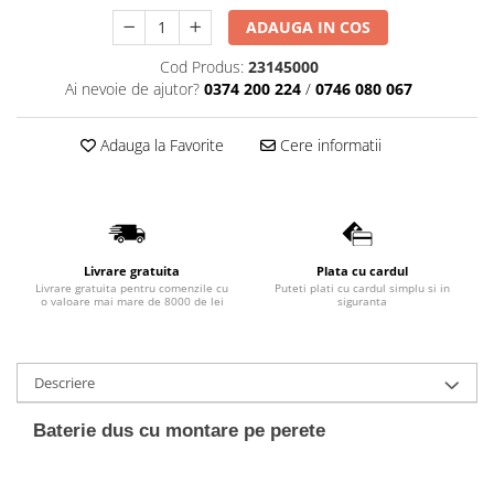
Lavoare
ADAUGA IN COS
Lavoare freestanding
Cod Produs:
23145000
Lavoare pe blat
Ai nevoie de ajutor?
0374 200 224
/
0746 080 067
Lavoare sub blat
Lavoare pe mobilier
Adauga la Favorite
Cere informatii
Lavoare incastrabile
Lavoare suspendate,semipiedestal
Bideuri
Bideuri stative
Livrare gratuita
Plata cu cardul
Livrare gratuita pentru comenzile cu
Puteti plati cu cardul simplu si in
Bideuri suspendate
o valoare mai mare de 8000 de lei
siguranta
Vase WC
Vase WC stative
Descriere
Vase WC suspendate
WC pentru persoane cu dizabilitati
Baterie dus cu montare pe perete
Capace
Capace WC softclose