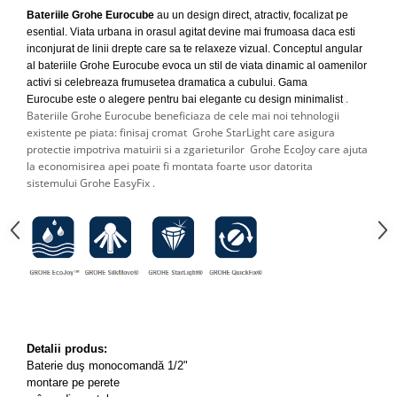
Capace WC clasice
Bateriile Grohe Eurocube
au un design direct, atractiv, focalizat pe
Capace bideuri
esential. Viata urbana in orasul agitat devine mai frumoasa daca esti
inconjurat de linii drepte care sa te relaxeze vizual. Conceptul angular
Pisoare
al bateriile Grohe Eurocube evoca un stil de viata dinamic al oamenilor
activi si celebreaza frumusetea dramatica a cubului.
Gama
.
Eurocube
este o alegere pentru bai elegante cu design minimalist
Bateriile Grohe Eurocube beneficiaza de cele mai noi tehnologii
existente pe piata: finisaj cromat Grohe StarLight care asigura
protectie impotriva matuirii si a zgarieturilor Grohe EcoJoy care ajuta
la economisirea apei poate fi montata foarte usor datorita
sistemului Grohe EasyFix .
Detalii produs:
Baterie duş monocomandă 1/2"
montare pe perete