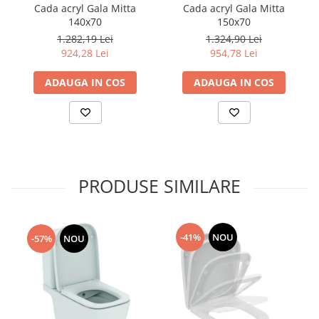
Cada acryl Gala Mitta
Cada acryl Gala Mitta
140x70
150x70
1.282,19 Lei
1.324,90 Lei
924,28 Lei
954,78 Lei
ADAUGA IN COS
ADAUGA IN COS
PRODUSE SIMILARE
-41%
NOU
-57%
NOU