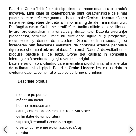
Capace WC clasice
Bateriile Grohe îmbină un design tineresc, reconfortant cu o tehnică
Capace bideuri
inovativă.
Linii clare si contemporane sunt caracteristicile cele mai
Grohe Lineare
. Gama
puternice care definesc gama de baterii baie
Pisoare
este o reinterpretare delicata a liniilor mai rigide ale minimalismului.
Pe lângă aceasta, Grohe se identifică cu înalta calitate a serviciilor de
livrare, profesionalism în after-sales şi durabilitate. Datorită siguranţei
procedeelor, serviciile Grohe nu sunt doar sigure ci şi progresive,
recunoscute şi demne de încredere. Grohe confirmă siguranţa şi
încrederea prin întocmirea voluntară de controale externe periodice
riguroase şi o monitorizare elaborată internă. Datorită dezvoltării unor
produse practice şi de bază, Grohe s-a calificat în competiţia
internaţională pentru tradiţie şi revenire la origini.
Bateriile au un corp cilindric care intensifica profilul liniar al manerului
de actionare si al pipei. Bateriile
Grohe Lineare
ies cu usurinta in
evidenta datorita combinatiei atipice de forme si unghiuri.
Descriere produs:
montare pe perete
mâner din metal
baterie monocomanda
cartuş ceramic de 35 mm cu Grohe SilkMove
cu limitator de temperatură
suprafaţă cromată Grohe StarLight
divertor cu revenire automată: cadă/duş
aerator