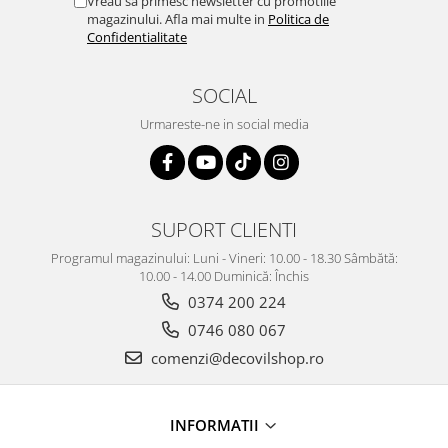
Vreau sa primesc newsletter cu promotiile
magazinului. Afla mai multe in
Politica de
Confidentialitate
SOCIAL
Urmareste-ne in social media
SUPORT CLIENTI
Programul magazinului: Luni - Vineri: 10.00 - 18.30 Sâmbătă:
10.00 - 14.00 Duminică: Închis
0374 200 224
0746 080 067
comenzi@decovilshop.ro
INFORMATII