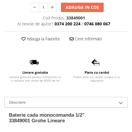
Lavoare
ADAUGA IN COS
Lavoare freestanding
Cod Produs:
33849001
Lavoare pe blat
Ai nevoie de ajutor?
0374 200 224
/
0746 080 067
Lavoare sub blat
Lavoare pe mobilier
Adauga la Favorite
Cere informatii
Lavoare incastrabile
Lavoare suspendate,semipiedestal
Bideuri
Bideuri stative
Livrare gratuita
Plata cu cardul
Livrare gratuita pentru comenzile cu
Puteti plati cu cardul simplu si in
Bideuri suspendate
o valoare mai mare de 8000 de lei
siguranta
Vase WC
Vase WC stative
Descriere
Vase WC suspendate
WC pentru persoane cu dizabilitati
Baterie cada monocomanda 1/2"
Capace
33849001
Grohe Lineare
Capace WC softclose