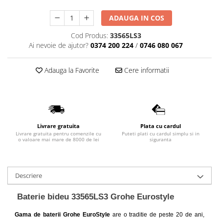
Lavoare
ADAUGA IN COS
Lavoare freestanding
Cod Produs:
33565LS3
Lavoare pe blat
Ai nevoie de ajutor?
0374 200 224
/
0746 080 067
Lavoare sub blat
Lavoare pe mobilier
Adauga la Favorite
Cere informatii
Lavoare incastrabile
Lavoare suspendate,semipiedestal
Bideuri
Bideuri stative
Livrare gratuita
Plata cu cardul
Bideuri suspendate
Livrare gratuita pentru comenzile cu
Puteti plati cu cardul simplu si in
o valoare mai mare de 8000 de lei
siguranta
Vase WC
Vase WC stative
Vase WC suspendate
Descriere
WC pentru persoane cu dizabilitati
Capace
Baterie bideu 33565LS3 Grohe Eurostyle
Capace WC softclose
Gama de baterii Grohe EuroStyle
are o traditie de peste 20 de ani,