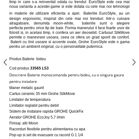
timp in care s-a reinventat odata cu trendul. EuroStyle este cea mai
Capace WC clasice
noua varianta a acestei game si este dotata cu cele mai noi tehnologii
Capace bideuri
in materie de utilizare eficienta a apei.
Bateriile EuroStyle
,
au un
Pisoare
design ergonomic, inspirat din cele mai noi trenduri. Intr-o culoare
atragatoare, denumita moon-white, bateriile sunt o alegere
perfecta pentru orice tip de baie. Forma manerului il face foarte usor de
folosit si, in acelasi timp, ii confera un aer deosebit.
Cartusul SilkMove
permite o manevrare usoara, ceea ce ofera un grad sporit de confort.
Baterii cu linii usoare si accente ovale,
Grohe EuroStyle
este o gama
pentru un ambient original, cu o personalitate puternica.
Produs
Baterie bideu
Cod produs
33565 LS3
Descriere
Baterie monocomanda pentru bideu, cu o singura gaura
pentru instalare
Maner metalic gaurit
Cartus ceramic 35 mm Grohe SilkMove
Limitator de temperatura
Limitator reglabil pentru debit
Sistem de instalare rapida GROHE QuickFix
Aerator GROHE EcoJoy 5,7 l/min
Finisaj: alb Moon
Racorduri flexibile pentru alimentarea cu apa
Pop-up si set de evacuare cu racord G 1 1/4