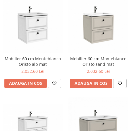
Geberit
Accesorii lavoare
Grohe
Cabine si usi de dus
Hansgrohe
Cadite dus
Rigole dus, sifoane
Ideal Standard
Cazi de baie
Kolo
Cazi drepte
Oristo
Cazi de colt
Ravak
Cazi asimetrice
Mobilier 60 cm Montebianco
Mobilier 60 cm Montebianco
Sanindusa1
Oristo alb mat
Oristo sand mat
Cazi freestanding
2.032,60 Lei
2.032,60 Lei
Tece
Paravane pentru cada
Piese si accesorii pentru cazi
Villeroy&Boch
ADAUGA IN COS
ADAUGA IN COS
Sifoane -sisteme de umplere cazi
Rezervoare WC
Rezervoare pe vas
Rezervoare incastrabile
Clapete de actionare WC
Baterii bucatarie