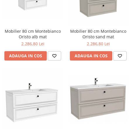
Lavoare
Lavoare freestanding
Lavoare pe blat
Lavoare sub blat
Mobilier 80 cm Montebianco
Mobilier 80 cm Montebianco
Oristo alb mat
Oristo sand mat
Lavoare pe mobilier
2.286,80 Lei
2.286,80 Lei
Lavoare incastrabile
Lavoare suspendate,semipiedestal
ADAUGA IN COS
ADAUGA IN COS
Bideuri
Bideuri stative
Bideuri suspendate
Vase WC
Vase WC stative
Vase WC suspendate
WC pentru persoane cu dizabilitati
Capace
Capace WC softclose