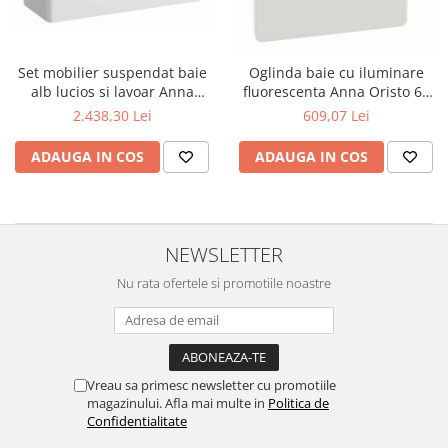
Lavoare
Lavoare freestanding
Set mobilier suspendat baie
Oglinda baie cu iluminare
Lavoare pe blat
alb lucios si lavoar Anna
fluorescenta Anna Oristo 60
Lavoare sub blat
Oristo 100 cm
cm
2.438,30 Lei
609,07 Lei
Lavoare pe mobilier
Lavoare incastrabile
ADAUGA IN COS
ADAUGA IN COS
Lavoare suspendate,semipiedestal
Bideuri
Bideuri stative
NEWSLETTER
Bideuri suspendate
Nu rata ofertele si promotiile noastre
Vase WC
Vase WC stative
Vase WC suspendate
WC pentru persoane cu dizabilitati
Vreau sa primesc newsletter cu promotiile
Capace
magazinului. Afla mai multe in
Politica de
Confidentialitate
Capace WC softclose