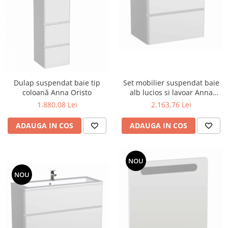
Geberit
Accesorii lavoare
Grohe
Cabine si usi de dus
Hansgrohe
Cadite dus
Rigole dus, sifoane
Ideal Standard
Cazi de baie
Kolo
Cazi drepte
Oristo
Set mobilier suspendat baie
Dulap suspendat baie tip
Cazi de colt
alb lucios si lavoar Anna
coloană Anna Oristo
Ravak
Cazi asimetrice
Oristo 60 cm
2.163,76 Lei
1.880,08 Lei
Sanindusa1
Cazi freestanding
ADAUGA IN COS
ADAUGA IN COS
Tece
Paravane pentru cada
Piese si accesorii pentru cazi
Villeroy&Boch
Sifoane -sisteme de umplere cazi
NOU
Rezervoare WC
NOU
Rezervoare pe vas
Rezervoare incastrabile
Clapete de actionare WC
Baterii bucatarie