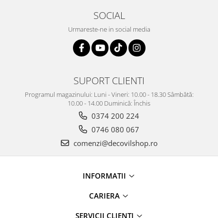
Capace WC clasice
SOCIAL
Capace bideuri
Urmareste-ne in social media
Pisoare
SUPORT CLIENTI
Programul magazinului: Luni - Vineri: 10.00 - 18.30 Sâmbătă:
10.00 - 14.00 Duminică: Închis
0374 200 224
0746 080 067
comenzi@decovilshop.ro
INFORMATII
CARIERA
SERVICII CLIENTI