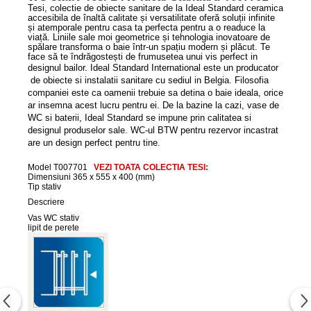
Capace WC clasice
Tesi, colectie de obiecte sanitare de la Ideal Standard ceramica
accesibila de înaltă calitate și versatilitate oferă soluții infinite
Capace bideuri
și atemporale pentru casa ta perfecta pentru a o readuce la
viață. Liniile sale moi geometrice și tehnologia inovatoare de
Pisoare
spălare transforma o baie într-un spațiu modern și plăcut. Te
face să te îndrăgostești de frumusetea unui vis perfect in
designul bailor.
Ideal Standard International este un producator
de obiecte si instalatii sanitare cu sediul in Belgia. Filosofia
companiei este ca oamenii trebuie sa detina o baie ideala, orice
ar insemna acest lucru pentru ei. De la bazine la cazi, vase de
WC si baterii, Ideal Standard se impune prin calitatea si
designul produselor sale.
WC-ul BTW pentru rezervor incastrat
are un design perfect pentru tine.
Model T007701
VEZI TOATA COLECTIA TESI:
Dimensiuni
365 x 555 x 400 (mm)
Tip
stativ
Descriere
Vas WC stativ
lipit de perete