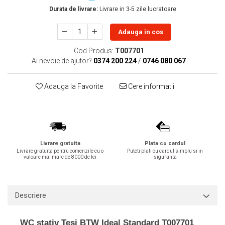
Durata de livrare:
Livrare in 3-5 zile lucratoare
Lavoare
Lavoare freestanding
Adauga in cos
Lavoare pe blat
Cod Produs:
T007701
Lavoare sub blat
Ai nevoie de ajutor?
0374 200 224
/
0746 080 067
Lavoare pe mobilier
Lavoare incastrabile
Adauga la Favorite
Cere informatii
Lavoare suspendate,semipiedestal
Bideuri
Bideuri stative
Bideuri suspendate
Livrare gratuita
Plata cu cardul
Vase WC
Livrare gratuita pentru comenzile cu o
Puteti plati cu cardul simplu si in
valoare mai mare de 8000 de lei
siguranta
Vase WC stative
Vase WC suspendate
WC pentru persoane cu dizabilitati
Descriere
Capace
Capace WC softclose
WC stativ Tesi BTW Ideal Standard T007701