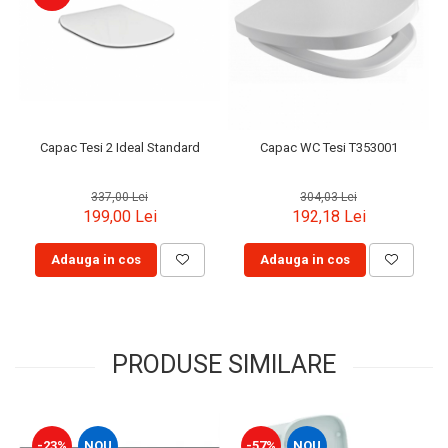
Capac Tesi 2 Ideal Standard
Capac WC Tesi T353001
337,00 Lei
304,03 Lei
199,00 Lei
192,18 Lei
Adauga in cos
Adauga in cos
PRODUSE SIMILARE
-23%
NOU
-57%
NOU