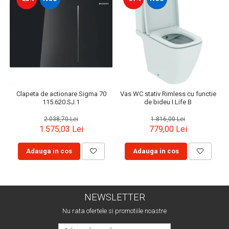
Clapeta de actionare Sigma 70
Vas WC stativ Rimless cu functie
115.620.SJ.1
de bideu I.Life B
2.038,70 Lei
1.816,00 Lei
1.575,03 Lei
779,00 Lei
Adauga in cos
Adauga in cos
NEWSLETTER
Nu rata ofertele si promotiile noastre