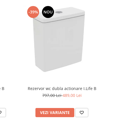
-39%
NOU
-10%
Rezervor wc dubla actionare I.Life B
e B
Cada A
797,00 Lei
489,00 Lei
2.
VEZI VARIANTE
V