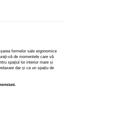
țișarea formelor sale ergonomice
ucurați-vă de momentele care vă
u spațiul lor interior mare și
 relaxare dar și ca un spațiu de
mensiuni.