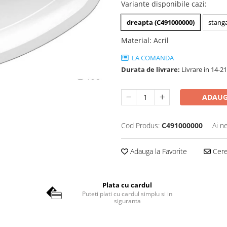
Variante disponibile cazi
:
dreapta (C491000000)
stang
Material
:
Acril
LA COMANDA
Durata de livrare:
Livrare in 14-21
ADAUG
Cod Produs:
C491000000
Ai n
Adauga la Favorite
Cere 
Plata cu cardul
Puteti plati cu cardul simplu si in
siguranta