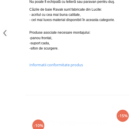
Nu poate fi echipată cu tetieră sau paravan pentru duş.
Capace WC clasice
Căzile de baie Ravak sunt fabricate din Lucite:
Capace bideuri
- acrilul cu cea mai buna calitate,
Pisoare
- cel mai luxos material disponibil în aceasta categorie.
Produse asociate necesare montajului:
-panou frontal,
-suport cada,
-sifon de scurgere.
Informatii conformitate produs
-15%
-10%