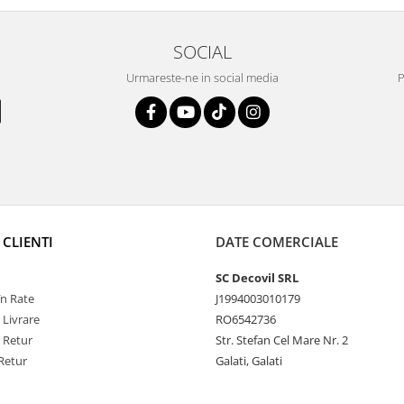
SOCIAL
Urmareste-ne in social media
P
 CLIENTI
DATE COMERCIALE
SC Decovil SRL
n Rate
J1994003010179
 Livrare
RO6542736
e Retur
Str. Stefan Cel Mare Nr. 2
Retur
Galati, Galati