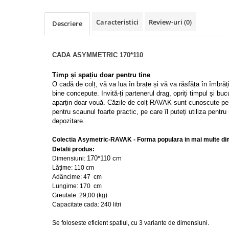
Lavoare
Caracteristici
Review-uri
(0)
Descriere
Lavoare freestanding
Lavoare pe blat
Lavoare sub blat
CADA ASYMMETRIC 170*110
Lavoare pe mobilier
Timp și spațiu doar pentru tine
Lavoare incastrabile
O cadă de colț, vă va lua în brațe și vă va răsfăța în îmbră
Lavoare suspendate,semipiedestal
bine concepute. Invită-ți partenerul drag, opriți timpul și b
aparțin doar vouă. Căzile de colț RAVAK sunt cunoscute pentr
Bideuri
pentru scaunul foarte practic, pe care îl puteți utiliza pentru
depozitare.
Bideuri stative
Bideuri suspendate
Colectia Asymetric-RAVAK - Forma populara in mai multe di
Vase WC
Detalii produs:
170*110 cm
Dimensiuni:
Vase WC stative
Lățime:
110 cm
Vase WC suspendate
Adâncime: 47 cm
Lungime:
170 cm
WC pentru persoane cu dizabilitati
Greutate:
29,00 (kg)
Capace
Capacitate cada:
240 litri
Capace WC softclose
Se foloseste eficient spatiul, cu 3 variante de dimensiuni.