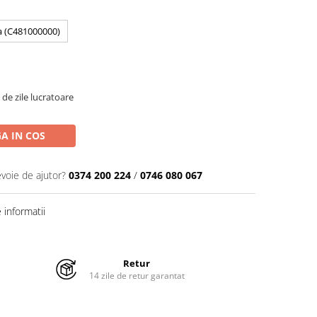
a (C481000000)
 de zile lucratoare
A IN COS
evoie de ajutor?
0374 200 224
/
0746 080 067
informatii
Retur
14 zile de retur garantat