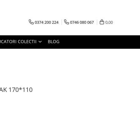
0374 200 224
0746 080 067
0,00
CATORI COLECTII
BLOG
AK 170*110