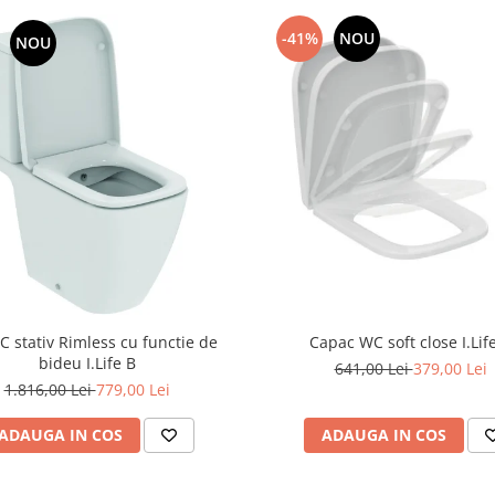
-41%
NOU
NOU
C stativ Rimless cu functie de
Capac WC soft close I.Lif
bideu I.Life B
641,00 Lei
379,00 Lei
1.816,00 Lei
779,00 Lei
ADAUGA IN COS
ADAUGA IN COS