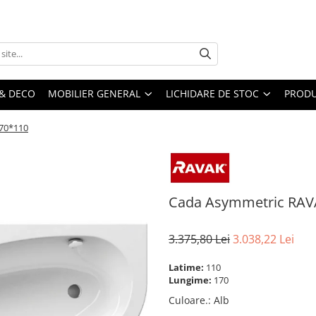
& DECO
MOBILIER GENERAL
LICHIDARE DE STOC
PRODU
70*110
Cada Asymmetric RAV
3.375,80 Lei
3.038,22 Lei
Latime:
110
Lungime:
170
Culoare.
:
Alb