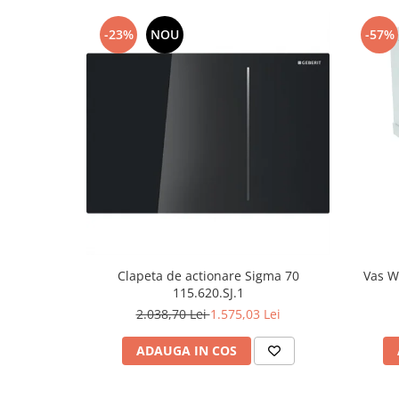
-23%
NOU
-57%
Clapeta de actionare Sigma 70
Vas W
115.620.SJ.1
2.038,70 Lei
1.575,03 Lei
ADAUGA IN COS