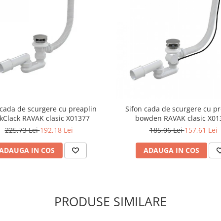
 cada de scurgere cu preaplin
Sifon cada de scurgere cu pr
ckClack RAVAK clasic X01377
bowden RAVAK clasic X01
225,73 Lei
192,18 Lei
185,06 Lei
157,61 Lei
ADAUGA IN COS
ADAUGA IN COS
PRODUSE SIMILARE