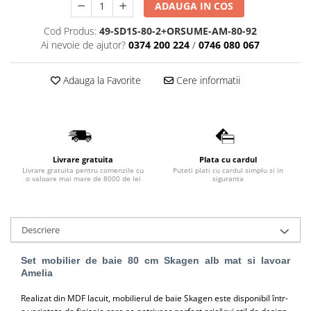
ADAUGA IN COS
Lavoare
Cod Produs:
49-SD1S-80-2+ORSUME-AM-80-92
Lavoare freestanding
Ai nevoie de ajutor?
0374 200 224
/
0746 080 067
Lavoare pe blat
Lavoare sub blat
Adauga la Favorite
Cere informatii
Lavoare pe mobilier
Lavoare incastrabile
Lavoare suspendate,semipiedestal
Bideuri
Livrare gratuita
Plata cu cardul
Bideuri stative
Livrare gratuita pentru comenzile cu
Puteti plati cu cardul simplu si in
o valoare mai mare de 8000 de lei
siguranta
Bideuri suspendate
Vase WC
Vase WC stative
Descriere
Vase WC suspendate
WC pentru persoane cu dizabilitati
Set mobilier de baie 80 cm Skagen alb mat si lavoar
Amelia
Capace
Realizat din MDF lacuit, mobilierul de baie Skagen este disponibil într-
Capace WC softclose