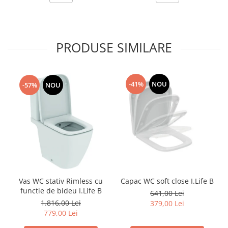
PRODUSE SIMILARE
-41%
NOU
-57%
NOU
Vas WC stativ Rimless cu
Capac WC soft close I.Life B
functie de bideu I.Life B
641,00 Lei
1.816,00 Lei
379,00 Lei
779,00 Lei