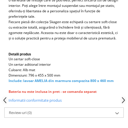
o varietate de finisaje care se potrivesc perfect oricărui stil de design
Capace WC clasice
interior. Poți alege între montajul suspendat sau montajul pe stativ,
Capace bideuri
oferindu-ți libertatea de a personaliza spațiul în funcție de
preferințele tale.
Pisoare
Fiecare piesă din colecția Skagen este echipată cu sertare soft-close
cu extractie totală, asigurând o închidere lină și silențioasă, fără
zgomote neplăcute. Aceasta nu este doar o caracteristică estetică, ci
și o soluție practică pentru a proteja mobilierul de uzura prematură.
Detalii produs
Un sertar soft-close
Un sertar aditional interior
Culoare: Alb mat
Dimensiuni: 796 x 455 x 500 mm
Include: lavoar AMELIA din marmura compozita 800 x 460 mm
Bateria nu este inclusa in pret - se comanda separat
Informatii conformitate produs
Review-uri
(0)