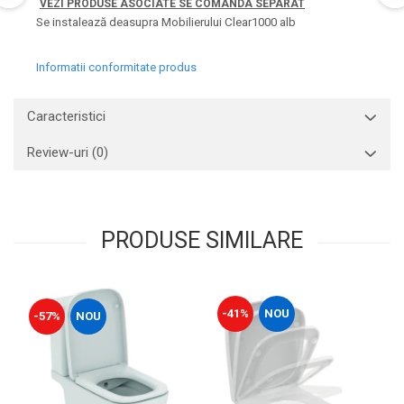
VEZI PRODUSE ASOCIATE
SE COMANDA SEPARAT
Capace WC clasice
Se instalează deasupra Mobilierului Clear1000 alb
Capace bideuri
Pisoare
Informatii conformitate produs
Caracteristici
Review-uri
(0)
PRODUSE SIMILARE
-41%
NOU
-57%
NOU