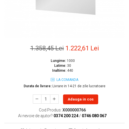
Geberit
Accesorii lavoare
Grohe
Cabine si usi de dus
Hansgrohe
Cadite dus
Rigole dus, sifoane
Ideal Standard
Cazi de baie
Kolo
Cazi drepte
Oristo
1.358,45 Lei
1.222,61 Lei
Cazi de colt
Ravak
Cazi asimetrice
Lungime:
1000
Sanindusa1
Cazi freestanding
Latime:
30
Inaltime:
440
Tece
Paravane pentru cada
Piese si accesorii pentru cazi
LA COMANDA
Villeroy&Boch
Durata de livrare:
Livrare in 14-21 de zile lucratoare
Sifoane -sisteme de umplere cazi
Rezervoare WC
Adauga in cos
Rezervoare pe vas
Cod Produs:
X000000766
Rezervoare incastrabile
Ai nevoie de ajutor?
0374 200 224
/
0746 080 067
Clapete de actionare WC
Baterii bucatarie