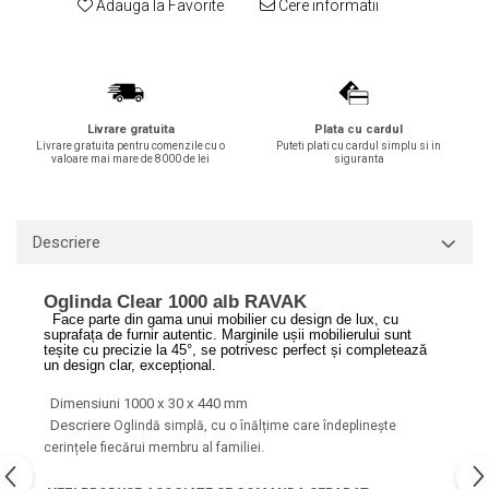
Adauga la Favorite
Cere informatii
Lavoare
Lavoare freestanding
Lavoare pe blat
Lavoare sub blat
Livrare gratuita
Plata cu cardul
Lavoare pe mobilier
Livrare gratuita pentru comenzile cu o
Puteti plati cu cardul simplu si in
valoare mai mare de 8000 de lei
siguranta
Lavoare incastrabile
Lavoare suspendate,semipiedestal
Bideuri
Descriere
Bideuri stative
Bideuri suspendate
Oglinda Clear 1000 alb RAVAK
Vase WC
Face parte din gama unui mobilier cu design de lux, cu
suprafața de furnir autentic. Marginile ușii mobilierului sunt
teșite cu precizie la 45°, se potrivesc perfect și completează
Vase WC stative
un design clar, excepțional.
Vase WC suspendate
Dimensiuni
1000 x 30 x 440 mm
WC pentru persoane cu dizabilitati
Descriere
Oglindă simplă, cu o înălțime care îndeplinește
Capace
cerințele fiecărui membru al familiei.
Capace WC softclose