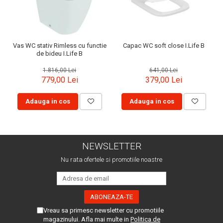
Vas WC stativ Rimless cu functie
Capac WC soft close I.Life B
de bideu I.Life B
1.816,00 Lei
641,00 Lei
779,00 Lei
379,00 Lei
Adauga in cos
Adauga in cos
NEWSLETTER
Nu rata ofertele si promotiile noastre
Vreau sa primesc newsletter cu promotiile
magazinului. Afla mai multe in
Politica de