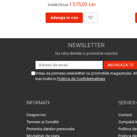
1.575,03 Lei
2.038,70 Lei
Adauga in cos
NEWSLETTER
Nu rata ofertele si promotiile noastre
Vreau sa primesc newsletter cu promotiile magazinului. A
mai multe in
Politica de Confidentialitate
INFORMATII
SERVICII
Despre noi
Contact
Termeni si Conditii
Cumpără î
Protectia datelor personale
Politica de
Modalitati de plata
Politica de