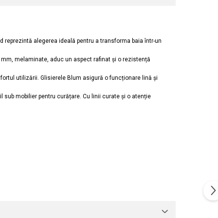
d reprezintă alegerea ideală pentru a transforma baia într-un
 18 mm, melaminate, aduc un aspect rafinat și o rezistență
rtul utilizării. Glisierele Blum asigură o funcționare lină și
 sub mobilier pentru curățare. Cu linii curate și o atenție