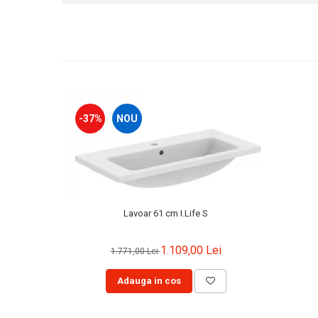
Capace WC clasice
Capace bideuri
Pisoare
-37%
NOU
Lavoar 61 cm I.Life S
1.109,00 Lei
1.771,00 Lei
Adauga in cos