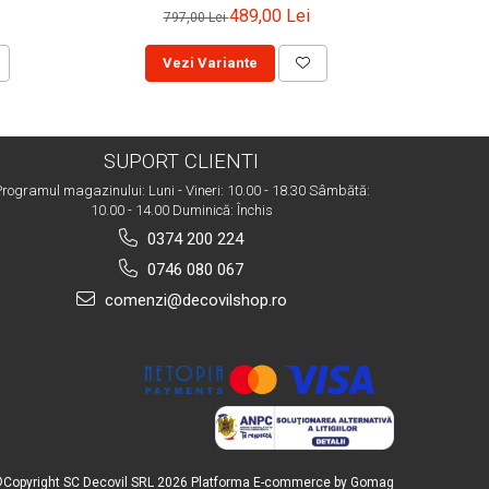
489,00 Lei
797,00 Lei
2.
Vezi Variante
SUPORT CLIENTI
rogramul magazinului: Luni - Vineri: 10.00 - 18.30 Sâmbătă:
10.00 - 14.00 Duminică: Închis
0374 200 224
0746 080 067
comenzi@decovilshop.ro
Copyright SC Decovil SRL 2026
Platforma E-commerce by Gomag