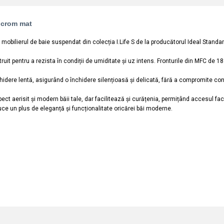
e crom mat
mobilierul de baie suspendat din colecția I.Life S de la producătorul Ideal Standar
struit pentru a rezista în condiții de umiditate și uz intens. Fronturile din MFC de
hidere lentă, asigurând o închidere silențioasă și delicată, fără a compromite confo
t aerisit și modern băii tale, dar facilitează și curățenia, permițând accesul facil
aduce un plus de eleganță și funcționalitate oricărei băi moderne.