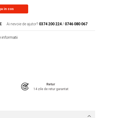
a in cos
E
Ai nevoie de ajutor?
0374 200 224
/
0746 080 067
 informatii
Retur
14 zile de retur garantat