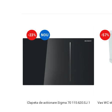
-23%
NOU
-57%
Clapeta de actionare Sigma 70 115.620.SJ.1
Vas WC sta