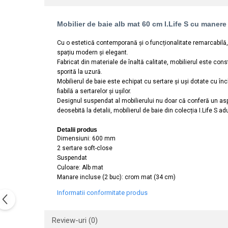
Lavoare
Mobilier de baie alb mat 60 cm I.Life S cu maner
Lavoare freestanding
Lavoare pe blat
Cu o estetică contemporană și o funcționalitate remarcabilă, 
spațiu modern și elegant.
Lavoare sub blat
Fabricat din materiale de înaltă calitate, mobilierul este con
Lavoare pe mobilier
sporită la uzură.
Lavoare incastrabile
Mobilierul de baie este echipat cu sertare și uși dotate cu înc
fiabilă a sertarelor și ușilor.
Lavoare suspendate,semipiedestal
Designul suspendat al mobilierului nu doar că conferă un aspec
Bideuri
deosebită la detalii, mobilierul de baie din colecția I.Life S 
Bideuri stative
Detalii produs
Bideuri suspendate
Dimensiuni: 600 mm
2 sertare soft-close
Vase WC
Suspendat
Vase WC stative
Culoare: Alb mat
Manare incluse (2 buc): crom mat (34 cm)
Vase WC suspendate
WC pentru persoane cu dizabilitati
Informatii conformitate produs
Capace
Review-uri
(0)
Capace WC softclose