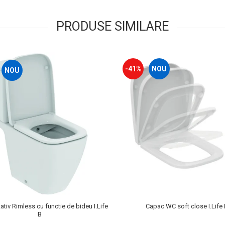
PRODUSE SIMILARE
-41%
NOU
NOU
tiv Rimless cu functie de bideu I.Life
Capac WC soft close I.Life 
B