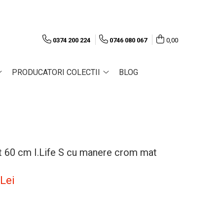
0374 200 224
0746 080 067
0,00
PRODUCATORI COLECTII
BLOG
t 60 cm I.Life S cu manere crom mat
 Lei