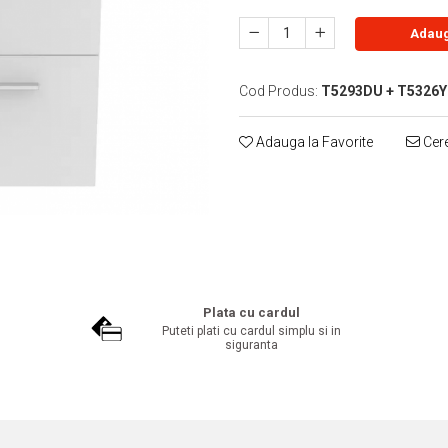
Adaug
Cod Produs:
T5293DU + T5326Y
Adauga la Favorite
Cere
Plata cu cardul
Puteti plati cu cardul simplu si in
siguranta