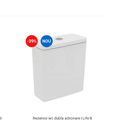
-39%
NOU
-10%
B
Rezervor wc dubla actionare I.Life B
Cada 