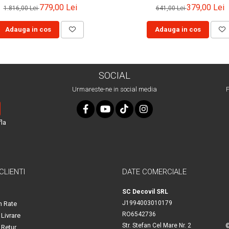
779,00 Lei
379,00 Lei
1.816,00 Lei
641,00 Lei
Adauga in cos
Adauga in cos
SOCIAL
Urmareste-ne in social media
P
fla
 CLIENTI
DATE COMERCIALE
SC Decovil SRL
J1994003010179
n Rate
RO6542736
 Livrare
Str. Stefan Cel Mare Nr. 2
©
 Retur