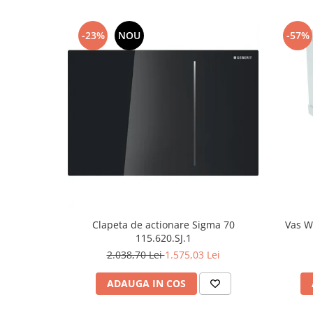
Capace WC clasice
Capace bideuri
-23%
NOU
-57%
Pisoare
Clapeta de actionare Sigma 70
Vas W
115.620.SJ.1
2.038,70 Lei
1.575,03 Lei
ADAUGA IN COS