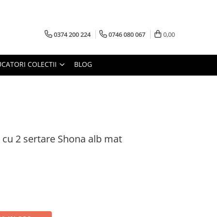
0374 200 224
0746 080 067
0,00
CATORI COLECTII
BLOG
 cu 2 sertare Shona alb mat