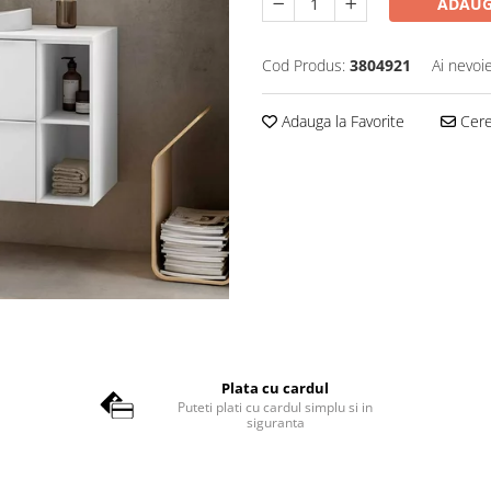
ADAUG
Cod Produs:
3804921
Ai nevoi
Adauga la Favorite
Cere 
Plata cu cardul
Puteti plati cu cardul simplu si in
siguranta