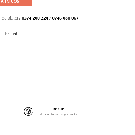
A IN COS
e de ajutor?
0374 200 224
/
0746 080 067
informatii
Retur
14 zile de retur garantat