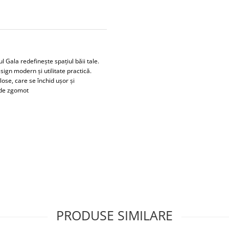
l Gala redefinește spațiul băii tale.
ign modern și utilitate practică.
lose, care se închid ușor și
ă de zgomot
PRODUSE SIMILARE