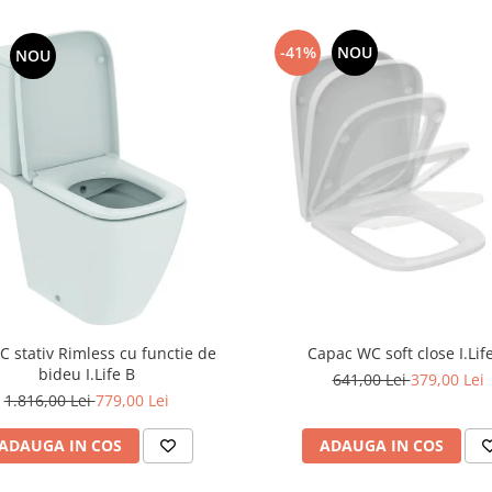
-41%
NOU
NOU
C stativ Rimless cu functie de
Capac WC soft close I.Lif
bideu I.Life B
641,00 Lei
379,00 Lei
1.816,00 Lei
779,00 Lei
ADAUGA IN COS
ADAUGA IN COS