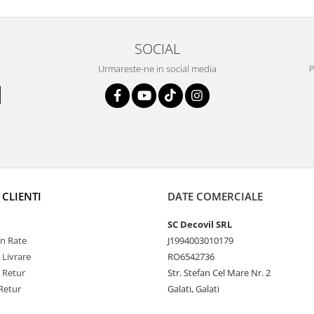
SOCIAL
Urmareste-ne in social media
P
 CLIENTI
DATE COMERCIALE
SC Decovil SRL
n Rate
J1994003010179
 Livrare
RO6542736
e Retur
Str. Stefan Cel Mare Nr. 2
Retur
Galati, Galati