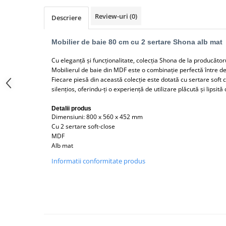
Lavoare
Review-uri
(0)
Descriere
Lavoare freestanding
Lavoare pe blat
Mobilier de baie 80 cm cu 2 sertare Shona alb mat
Lavoare sub blat
Cu eleganță și funcționalitate, colecția Shona de la producătoru
Lavoare pe mobilier
Mobilierul de baie din MDF este o combinație perfectă între des
Lavoare incastrabile
Fiecare piesă din această colecție este dotată cu sertare soft c
silențios, oferindu-ți o experiență de utilizare plăcută și lipsit
Lavoare suspendate,semipiedestal
Bideuri
Detalii produs
Dimensiuni: 800 x 560 x 452 mm
Bideuri stative
Cu 2 sertare soft-close
Bideuri suspendate
MDF
Alb mat
Vase WC
Informatii conformitate produs
Vase WC stative
Vase WC suspendate
WC pentru persoane cu dizabilitati
Capace
Capace WC softclose