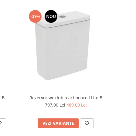
-39%
NOU
-10%
Rezervor wc dubla actionare I.Life B
e B
Cada A
797,00 Lei
489,00 Lei
2.
VEZI VARIANTE
V