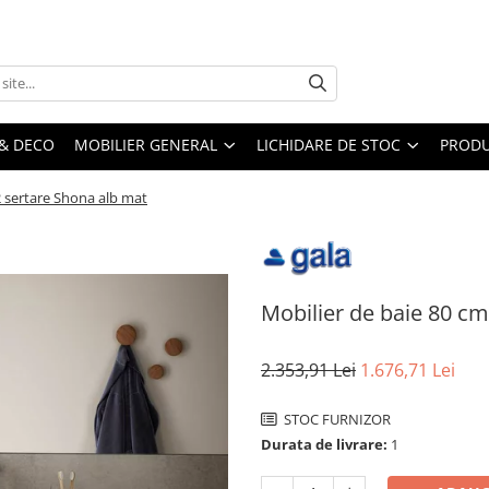
& DECO
MOBILIER GENERAL
LICHIDARE DE STOC
PRODU
2 sertare Shona alb mat
Mobilier de baie 80 cm
2.353,91 Lei
1.676,71 Lei
STOC FURNIZOR
Durata de livrare:
1